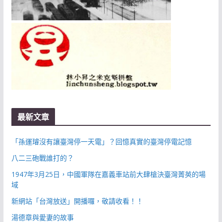
最新文章
「孫運璿沒有讓臺灣停一天電」？回憶真實的臺灣停電記憶
八二三砲戰誰打的？
1947年3月25日，中國軍隊在嘉義車站前大肆槍決臺灣菁英的場
域
新網站「台灣放送」開播囉，敬請收看！！
湯德章與愛妻的故事