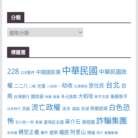
分類
分
類
標籤雲
中華民國
228
中華民國政
中國國民黨
228事件
台北
權
劫收
台
原住民
二二八
光復
二戰
八田與一
北港媽祖
南
大稻埕
國姓爺
後藤新平
台灣銀行
多元族群
安平古堡
地震
基隆
流亡政權
白色恐
淡水
熱蘭遮城
洗腦
淪陷
澎湖
日本時代
詐騙集團
怖
蔣介石
蔣經國
臺灣民主國
石川欽一郎
美援
轉型正義
阿里山
鐵道
選舉
陳儀
轟炸
赤崁樓
飛行
龍騰斷橋