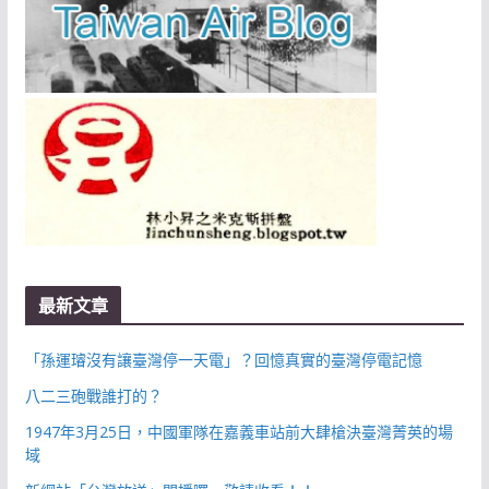
最新文章
「孫運璿沒有讓臺灣停一天電」？回憶真實的臺灣停電記憶
八二三砲戰誰打的？
1947年3月25日，中國軍隊在嘉義車站前大肆槍決臺灣菁英的場
域