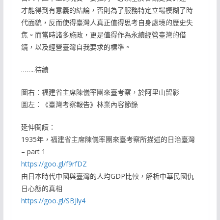
才能得到有意義的結論，否則為了服務特定立場模糊了時
代面貌，反而使得臺灣人真正值得思考自身處境的歷史失
焦。而當時諸多施政，更是值得作為永續經營臺灣的借
鏡，以及經營臺灣自我要求的標準。
……..待續
圖右：福建省主席陳儀率團來臺考察，於阿里山留影
圖左：《臺灣考察報告》林業內容節錄
延伸閱讀：
1935年，福建省主席陳儀率團來臺考察所描述的日治臺灣
– part 1
https://goo.gl/f9rfDZ
由日本時代中國與臺灣的人均GDP比較，解析中華民國仇
日心態的真相
https://goo.gl/SBJly4