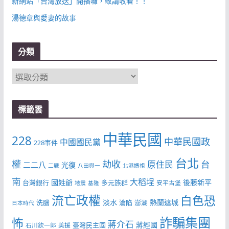
新網站「台灣放送」開播囉，敬請收看！！
湯德章與愛妻的故事
分類
分
類
標籤雲
中華民國
228
中華民國政
中國國民黨
228事件
台北
權
劫收
台
原住民
二二八
光復
二戰
八田與一
北港媽祖
南
大稻埕
國姓爺
後藤新平
台灣銀行
多元族群
安平古堡
地震
基隆
流亡政權
白色恐
淡水
熱蘭遮城
洗腦
淪陷
澎湖
日本時代
詐騙集團
怖
蔣介石
蔣經國
臺灣民主國
石川欽一郎
美援