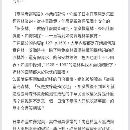
的耶？
《臺灣考察報告》林業的部份，介紹了日本在臺灣是怎麼
經營林業的。從林業政策、什麼是視為保障國土安全的
「保安林」、做過什麼調查研究、怎麼樣造林、祭出什麼
獎勵、如何開採、….一直寫到如何實現林業教育。
而這部分的內容(p.127~p.169)，大半內容都是在講如何落
實造林、獎勵造林，除了避免森林資源持續開採耗竭的經
濟林外，還有保育水土的保安林等等。裡面也附上不少圖
表，如圖中條列了1928 ~ 1932的造林與伐木面積的數字，
造林的面積都大於砍伐的面積。
如果陳儀率團如此記述的日治臺灣，還能被解讀為「盜採
臺灣森林」「只是要榨乾殖民地」，那麼戰後不到30年就
造成臺灣森林資源毀滅性浩劫的中華民國政權又算是什麼
呢？這難道不是又一個「日治下臺灣人只能吃蕃薯籤」的
歷史文盲笑柄嗎？
日本治臺並非完美，其中最具爭議的面向在於臺人無法與
日人平起平坐的現實，要批判，必須基於客觀史實評述，