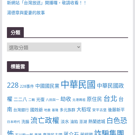
新網站「台灣放送」開播囉，敬請收看！！
湯德章與愛妻的故事
分類
分
類
標籤雲
中華民國
228
中華民國政
中國國民黨
228事件
台北
權
劫收
台
原住民
二二八
光復
二戰
八田與一
北港媽祖
南
大稻埕
國姓爺
後藤新平
台灣銀行
多元族群
安平古堡
地震
基隆
流亡政權
白色恐
淡水
熱蘭遮城
洗腦
淪陷
澎湖
日本時代
詐騙集團
怖
蔣介石
蔣經國
臺灣民主國
石川欽一郎
美援