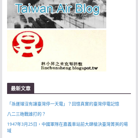
最新文章
「孫運璿沒有讓臺灣停一天電」？回憶真實的臺灣停電記憶
八二三砲戰誰打的？
1947年3月25日，中國軍隊在嘉義車站前大肆槍決臺灣菁英的場
域