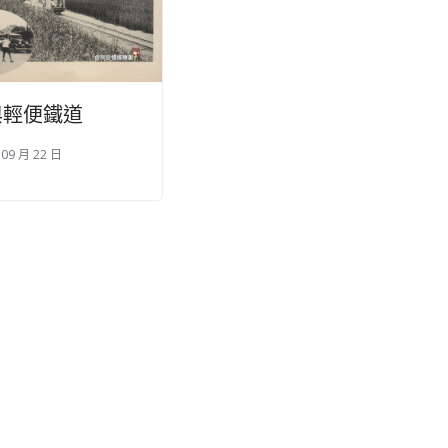
與輕便鐵道
 09 月 22 日