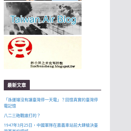
最新文章
「孫運璿沒有讓臺灣停一天電」？回憶真實的臺灣停
電記憶
八二三砲戰誰打的？
1947年3月25日，中國軍隊在嘉義車站前大肆槍決臺