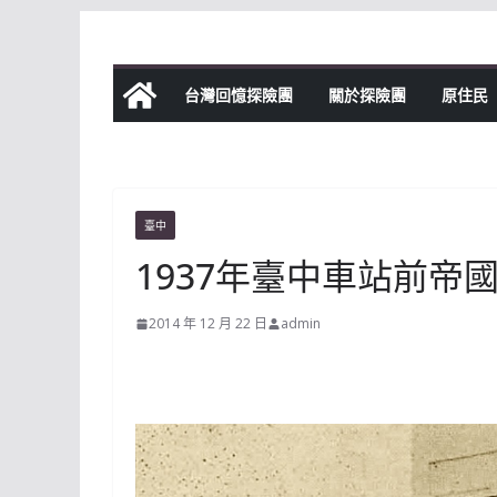
Skip
to
content
台灣回憶探險團
關於探險團
原住民
臺中
1937年臺中車站前帝
2014 年 12 月 22 日
admin