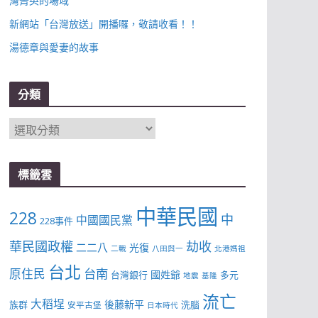
灣菁英的場域
新網站「台灣放送」開播囉，敬請收看！！
湯德章與愛妻的故事
分類
分
類
標籤雲
中華民國
228
中
中國國民黨
228事件
華民國政權
劫收
二二八
光復
二戰
八田與一
北港媽祖
台北
台南
原住民
國姓爺
台灣銀行
多元
地震
基隆
流亡
大稻埕
後藤新平
族群
洗腦
安平古堡
日本時代