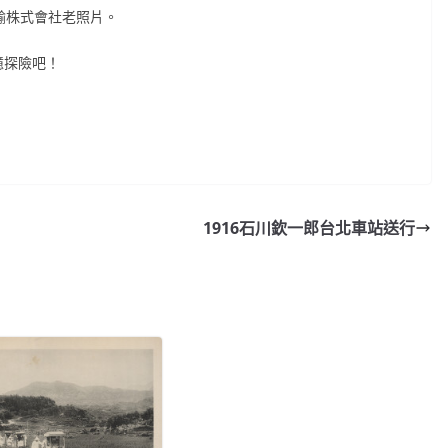
國運輸株式會社老照片。
憶探險吧！
1916石川欽一郎台北車站送行