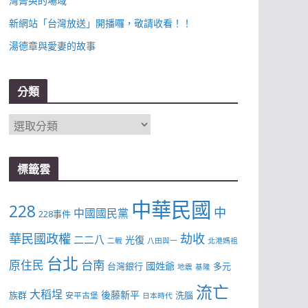
灣菁英的場域
新網站「台灣放送」開播囉，敬請收看！！
湯德章與愛妻的故事
分類
分
類
標籤雲
中華民國
228
中
中國國民黨
228事件
華民國政權
劫收
二二八
光復
二戰
八田與一
北港媽祖
台北
台南
原住民
國姓爺
台灣銀行
多元
地震
基隆
流亡
大稻埕
後藤新平
族群
洗腦
安平古堡
日本時代