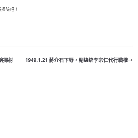
憶探險吧！
持槍掃射
1949.1.21 蔣介石下野，副總統李宗仁代行職權