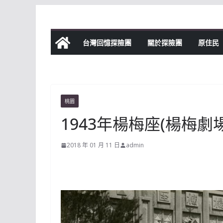
Skip
to
content
台灣回憶探險團
關於探險團
原住民
桃園
1943年楊梅座(楊梅
2018 年 01 月 11 日
admin