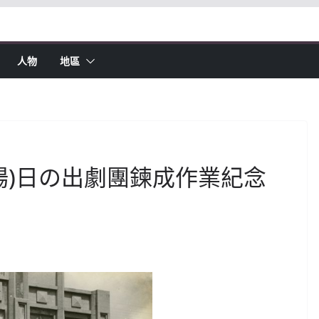
人物
地區
劇場)日の出劇團鍊成作業紀念