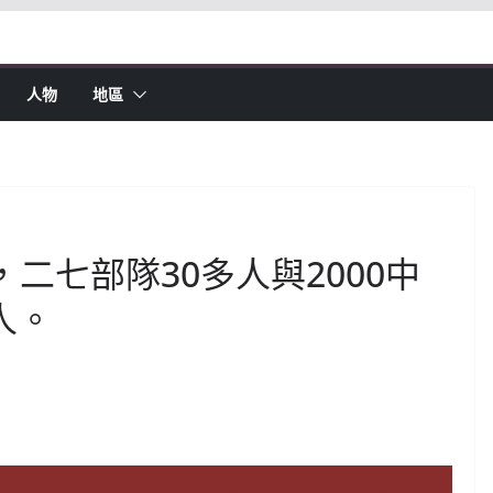
人物
地區
戰役，二七部隊30多人與2000中
人。