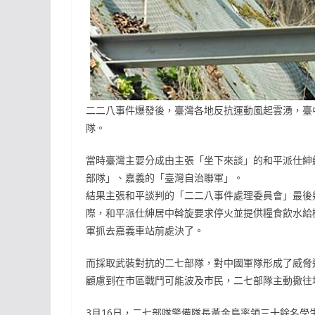
二二八事件爆發後，臺灣各地反抗運動風起雲湧，臺
隊。
當時臺灣主要分成由主張「坐下來談」的和平派仕紳
部隊」、嘉義的「臺灣自治聯軍」。
結果主張和平談判的「二二八事件處理委員會」最後
際，和平派仕紳居中斡旋要求停火並提供糧食飲水給
軍抓去嘉義車站前處決了。
而採取武裝對抗的二七部隊，對中國軍隊形成了威脅
顧慮到在市區戰鬥可能波及市民，二七部隊主動撤往
3月16日，二七部隊警備隊長黃金島率領三十餘名學