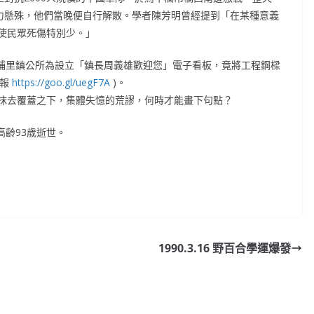
軍力懸殊，他們當晚便自行解散。學者陳芳明曾經提到「在某種意義
使民眾死傷特別少。」
，埔里鎮公所為設立「鎮長周義雄歡迎您」電子看板，竟將工程鋼樑
@報
https://goo.gl/uegF7A
)。
抹去覆蓋之下，集體失憶的荒謬，何時才能畫下句點？
高齡93歲逝世。
1990.3.16 野百合學運爆發