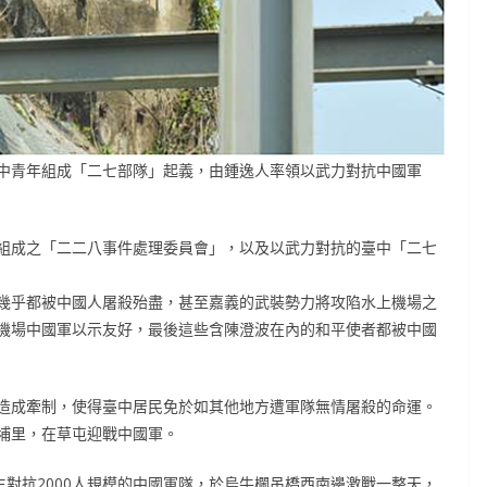
中青年組成「二七部隊」起義，由鍾逸人率領以武力對抗中國軍
組成之「二二八事件處理委員會」，以及以武力對抗的臺中「二七
幾乎都被中國人屠殺殆盡，甚至嘉義的武裝勢力將攻陷水上機場之
機場中國軍以示友好，最後這些含陳澄波在內的和平使者都被中國
造成牽制，使得臺中居民免於如其他地方遭軍隊無情屠殺的命運。
埔里，在草屯迎戰中國軍。
生對抗2000人規模的中國軍隊，於烏牛欄吊橋西南邊激戰一整天，