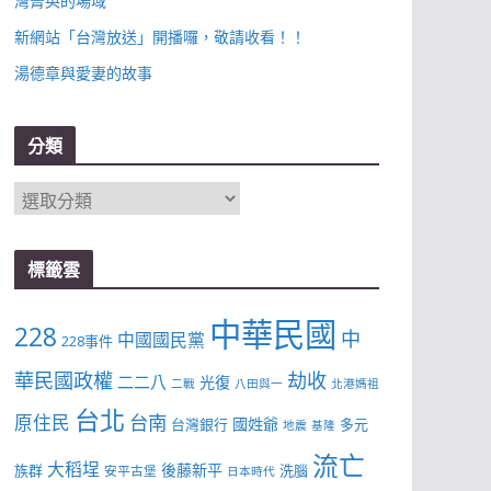
灣菁英的場域
新網站「台灣放送」開播囉，敬請收看！！
湯德章與愛妻的故事
分類
分
類
標籤雲
中華民國
228
中
中國國民黨
228事件
華民國政權
劫收
二二八
光復
二戰
八田與一
北港媽祖
台北
台南
原住民
國姓爺
台灣銀行
多元
地震
基隆
流亡
大稻埕
後藤新平
族群
洗腦
安平古堡
日本時代