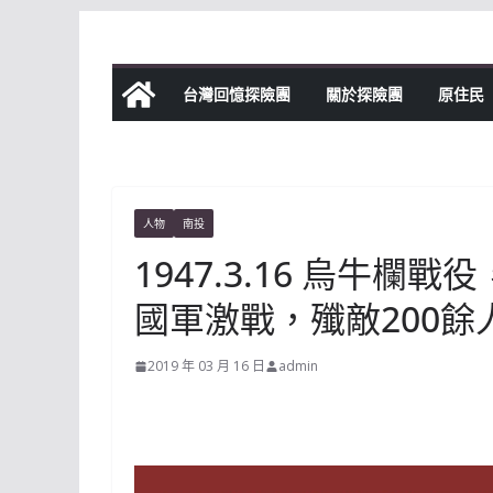
Skip
to
content
台灣回憶探險團
關於探險團
原住民
人物
南投
1947.3.16 烏牛欄
國軍激戰，殲敵200餘
2019 年 03 月 16 日
admin