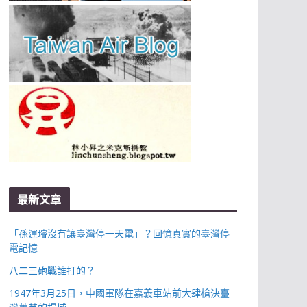
最新文章
「孫運璿沒有讓臺灣停一天電」？回憶真實的臺灣停
電記憶
八二三砲戰誰打的？
1947年3月25日，中國軍隊在嘉義車站前大肆槍決臺