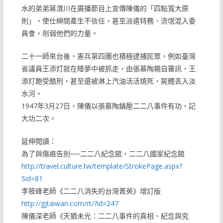
水的弟弟蔣渭川在廣播節目上宣傳陳儀的「四點寬大原
則」，使仕紳間產生不信任，甚至派遣特務、流氓混入委
員會，削弱他們的力量。
二十一師來台後，憲兵第四團也積極逮捕民眾，例如臺灣
省議員王添灯就在睡夢中被抓走，由張慕陶親自審訊，王
添灯飽受酷刑，甚至還被淋上汽油活活燒死，屍體丟入淡
水河。
1947年3月27日，陳儀以張慕陶鎮壓二二八事件有功，記
大功二次。
延伸閱讀：
為了與傷痕告別──二二八紀念館，二二八國家紀念館
http://travel.culture.tw/template/StrokePage.aspx?
Sid=81
李筱峰老師《二二八消失的台灣菁英》增訂版
http://gjtaiwan.com/rt/?id=247
陳儀深老師《天猶未光：二二八事件的真相、紀念與究