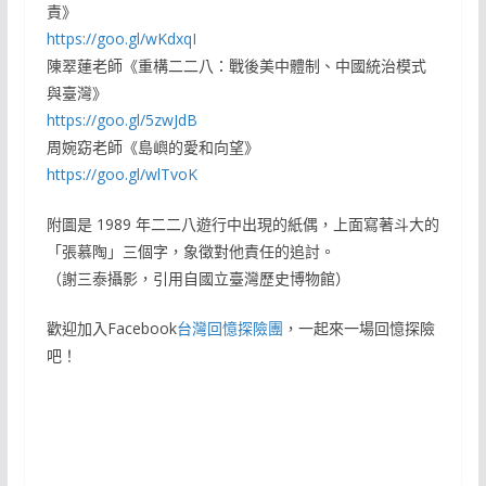
責》
https://goo.gl/wKdxqI
陳翠蓮老師《重構二二八：戰後美中體制、中國統治模式
與臺灣》
https://goo.gl/5zwJdB
周婉窈老師《島嶼的愛和向望》
https://goo.gl/wlTvoK
附圖是 1989 年二二八遊行中出現的紙偶，上面寫著斗大的
「張慕陶」三個字，象徵對他責任的追討。
（謝三泰攝影，引用自國立臺灣歷史博物館）
歡迎加入Facebook
台灣回憶探險團
，一起來一場回憶探險
吧！