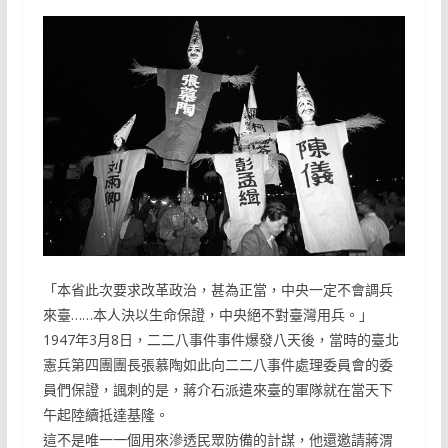
「本省此次要求改革政治，甚為正當，中央一定不會調兵
來臺……本人決以生命保證，中央絕不對臺灣用兵。」
1947年3月8日，二二八事件事件爆發八天後，當時的臺北
憲兵第四團團長張慕陶如此向二二八事件處理委員會的委
員們保證，諷刺的是，蔣介石派遣來臺的軍隊就在當天下
午起陸續抵達基隆。
這不是唯一一個用來滲透民眾防備的計謀，他還邀請蔣渭