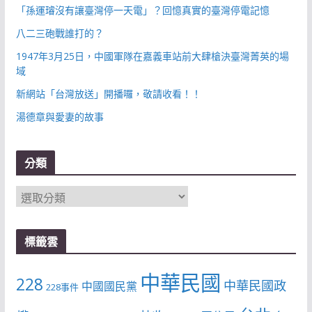
「孫運璿沒有讓臺灣停一天電」？回憶真實的臺灣停電記憶
八二三砲戰誰打的？
1947年3月25日，中國軍隊在嘉義車站前大肆槍決臺灣菁英的場
域
新網站「台灣放送」開播囉，敬請收看！！
湯德章與愛妻的故事
分類
分
類
標籤雲
中華民國
228
中華民國政
中國國民黨
228事件