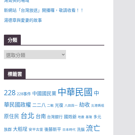
灣菁英的場域
新網站「台灣放送」開播囉，敬請收看！！
湯德章與愛妻的故事
分類
分
類
標籤雲
中華民國
228
中
中國國民黨
228事件
華民國政權
劫收
二二八
光復
二戰
八田與一
北港媽祖
台北
台南
原住民
國姓爺
台灣銀行
多元
地震
基隆
流亡
大稻埕
後藤新平
族群
洗腦
安平古堡
日本時代