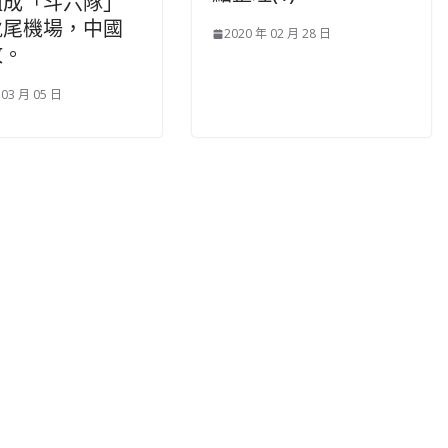
組成「斗六隊」
虎尾機場，中國
2020 年 02 月 28 日
敗。
 03 月 05 日