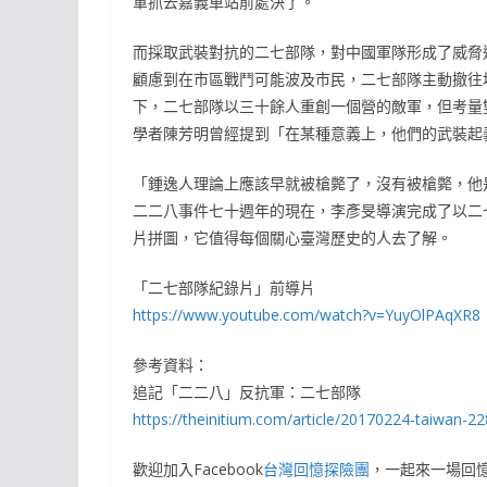
軍抓去嘉義車站前處決了。
而採取武裝對抗的二七部隊，對中國軍隊形成了威脅
顧慮到在市區戰鬥可能波及市民，二七部隊主動撤往
下，二七部隊以三十餘人重創一個營的敵軍，但考量
學者陳芳明曾經提到「在某種意義上，他們的武裝起
「鍾逸人理論上應該早就被槍斃了，沒有被槍斃，他
二二八事件七十週年的現在，李彥旻導演完成了以二
片拼圖，它值得每個關心臺灣歷史的人去了解。
「二七部隊紀錄片」前導片
https://www.youtube.com/watch?v=YuyOlPAqXR8
參考資料：
追記「二二八」反抗軍：二七部隊
https://theinitium.com/article/20170224-taiwan-22
歡迎加入Facebook
台灣回憶探險團
，一起來一場回