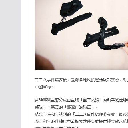
二二八事件爆發後，臺灣各地反抗運動風起雲湧，3
中國軍隊。
當時臺灣主要分成由主張「坐下來談」的和平派仕紳
部隊」、嘉義的「臺灣自治聯軍」。
結果主張和平談判的「二二八事件處理委員會」最後
際，和平派仕紳居中斡旋要求停火並提供糧食飲水給