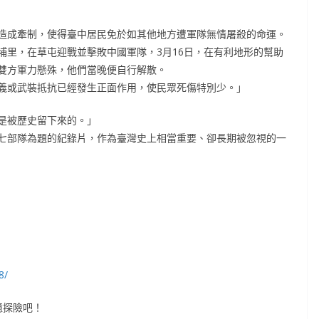
造成牽制，使得臺中居民免於如其他地方遭軍隊無情屠殺的命運。
埔里，在草屯迎戰並擊敗中國軍隊，3月16日，在有利地形的幫助
雙方軍力懸殊，他們當晚便自行解散。
義或武裝抵抗已經發生正面作用，使民眾死傷特別少。」
是被歷史留下來的。」
七部隊為題的紀錄片，作為臺灣史上相當重要、卻長期被忽視的一
8/
憶探險吧！