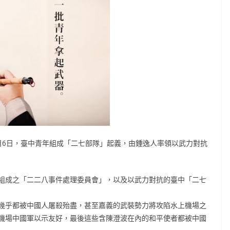
月6日，臺中青年組成「二七部隊」起義，由鍾逸人率領以武力對抗
組成之「二二八事件處理委員會」，以及以武力對抗的臺中「二七
幾乎都被中國人屠殺殆盡，甚至嘉義的武裝勢力將攻陷水上機場之
機場中國軍以示友好，最後這些含陳澄波在內的和平使者都被中國