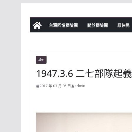
Skip
to
content
台灣回憶探險團
關於探險團
原住民
其他
1947.3.6 二七部隊起義
2017 年 03 月 05 日
admin