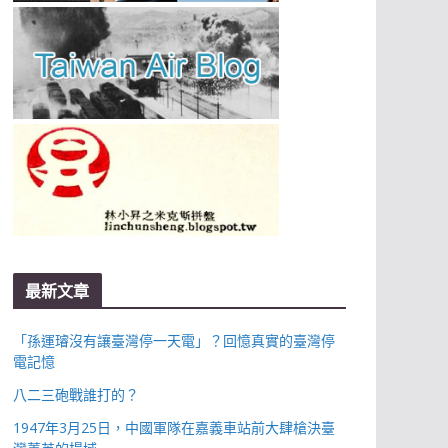
最新文章
「孫運璿沒有讓臺灣停一天電」？回憶真實的臺灣停
電記憶
八二三砲戰誰打的？
1947年3月25日，中國軍隊在嘉義車站前大肆槍決臺