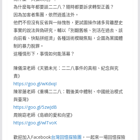
為什麼每年都要談二二八？隨時都要訴求轉型正義？
因為加害者集團，依然逍遙法外。
他們不但沒有反省與一絲愧咎，更試圖操作諸多背離歷史
事實的說法與偽研究，輔以「別翻舊帳、別活在過去、該
向前看、快點拼經濟」各種話術模糊焦點，企圖為黨國體
制的暴力脫罪。
這種情形下，事情如何能落幕？
陳儀深老師《天猶未光：二二八事件的真相、紀念與究
責》
https://goo.gl/wKdxqI
陳翠蓮老師《重構二二八：戰後美中體制、中國統治模式
與臺灣》
https://goo.gl/5zwJdB
周婉窈老師《島嶼的愛和向望》
https://goo.gl/wlTvoK
歡迎加入Facebook
台灣回憶探險團
，一起來一場回憶探險