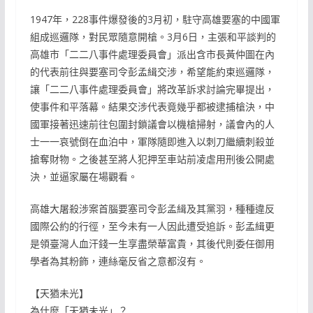
1947年，228事件爆發後的3月初，駐守高雄要塞的中國軍
組成巡邏隊，對民眾隨意開槍。3月6日，主張和平談判的
高雄市「二二八事件處理委員會」派出含市長黃仲圖在內
的代表前往與要塞司令彭孟緝交涉，希望能約束巡邏隊，
讓「二二八事件處理委員會」將改革訴求討論完畢提出，
使事件和平落幕。結果交涉代表竟幾乎都被逮捕槍決，中
國軍接著迅速前往包圍封鎖議會以機槍掃射，議會內的人
士一一哀號倒在血泊中，軍隊隨即進入以刺刀繼續刺殺並
搶奪財物。之後甚至將人犯押至車站前凌虐用刑後公開處
決，並逼家屬在場觀看。
高雄大屠殺涉案首腦要塞司令彭孟緝及其黨羽，種種違反
國際公約的行徑，至今未有一人因此遭受追訴。彭孟緝更
是領臺灣人血汗錢一生享盡榮華富貴，其後代則委任御用
學者為其粉飾，連絲毫反省之意都沒有。
【天猶未光】
為什麼「天猶未光」？