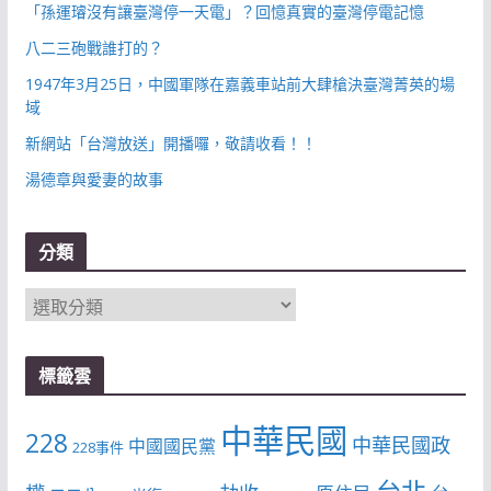
「孫運璿沒有讓臺灣停一天電」？回憶真實的臺灣停電記憶
八二三砲戰誰打的？
1947年3月25日，中國軍隊在嘉義車站前大肆槍決臺灣菁英的場
域
新網站「台灣放送」開播囉，敬請收看！！
湯德章與愛妻的故事
分類
分
類
標籤雲
中華民國
228
中華民國政
中國國民黨
228事件
台北