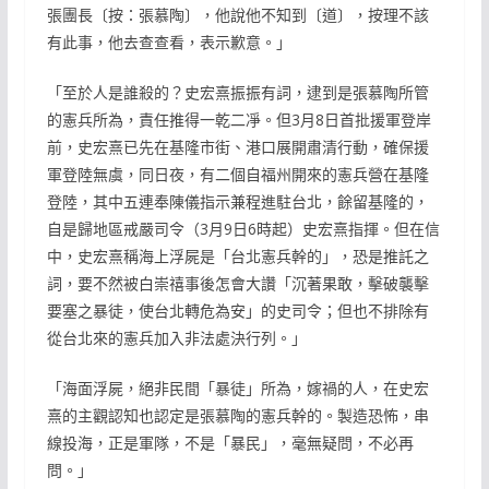
張團長〔按：張慕陶〕，他說他不知到〔道〕，按理不該
有此事，他去查查看，表示歉意。」
「至於人是誰殺的？史宏熹振振有詞，逮到是張慕陶所管
的憲兵所為，責任推得一乾二凈。但3月8日首批援軍登岸
前，史宏熹已先在基隆市街、港口展開肅清行動，確保援
軍登陸無虞，同日夜，有二個自福州開來的憲兵營在基隆
登陸，其中五連奉陳儀指示兼程進駐台北，餘留基隆的，
自是歸地區戒嚴司令（3月9日6時起）史宏熹指揮。但在信
中，史宏熹稱海上浮屍是「台北憲兵幹的」，恐是推託之
詞，要不然被白崇禧事後怎會大讚「沉著果敢，擊破襲擊
要塞之暴徒，使台北轉危為安」的史司令；但也不排除有
從台北來的憲兵加入非法處決行列。」
「海面浮屍，絕非民間「暴徒」所為，嫁禍的人，在史宏
熹的主觀認知也認定是張慕陶的憲兵幹的。製造恐怖，串
線投海，正是軍隊，不是「暴民」，毫無疑問，不必再
問。」