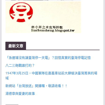
最新文章
「孫運璿沒有讓臺灣停一天電」？回憶真實的臺灣停電記憶
八二三砲戰誰打的？
1947年3月25日，中國軍隊在嘉義車站前大肆槍決臺灣菁英的場
域
新網站「台灣放送」開播囉，敬請收看！！
湯德章與愛妻的故事