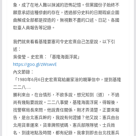
象，成了在地人難以抹滅的恐怖記憶。但黨國份子始終不
願意承認這種慘劇的存在，透過部分史料的日期瑕疵企圖
曲解成全部都是捏造的，無視數不盡的口述、日記、各國
駐臺人員報告等記錄。
我們就來看看基隆要塞司令史宏熹自己怎麼說，以下引
述：
吳俊瑩 – 史宏熹：「基隆海面浮屍」
https://goo.gl/zWswvE
內文節錄：
「1980年6月6日史宏熹寫給嚴家淦的親筆信中，提到基隆
二二八…..
勝利來台，在台情形，不欲多說，想兄知到〔道〕，不過
尚有幾點要說說。二二八事變，基隆海面浮屍，得報後，
找警察局長來問，他說責任關係，剛才弄清楚，正要來報
告，是台北憲兵幹的，我說有何證據？他又說：憲兵由台
北用貨車運來，貨車牌照號碼、憲兵部隊隊號、士兵姓
名、到達地點及時間，都有紀錄。我拿到即去台北找憲兵