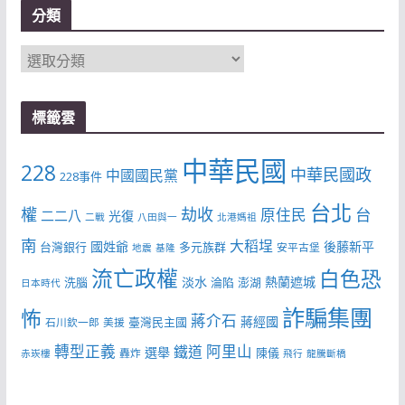
分類
分
類
標籤雲
中華民國
228
中華民國政
中國國民黨
228事件
台北
權
劫收
台
原住民
二二八
光復
二戰
八田與一
北港媽祖
南
大稻埕
國姓爺
後藤新平
台灣銀行
多元族群
安平古堡
地震
基隆
流亡政權
白色恐
淡水
熱蘭遮城
洗腦
淪陷
澎湖
日本時代
詐騙集團
怖
蔣介石
蔣經國
臺灣民主國
石川欽一郎
美援
轉型正義
阿里山
鐵道
選舉
陳儀
轟炸
赤崁樓
飛行
龍騰斷橋