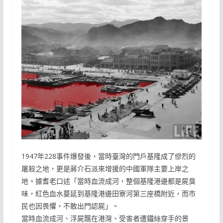
1947年228事件爆發後，當時臺灣的門戶基隆成了慘烈的
屠殺之地，更是蔣介石派來增援的中國軍隊主要上岸之
地。據耆老口述「當時血流成河，整個基隆港邊都是屍臭
味，紅色血水蔓延到基隆港邊田寮河第三座橋附近，而市
民也因畏懼，不敢出門認屍」。
當時血流成河、浮屍飄在港灣、受害者遭鐵絲穿手的景