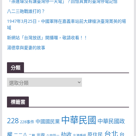
「孫運璿沒有讓臺灣停一天電」？回憶真實的臺灣停電記憶
八二三砲戰誰打的？
1947年3月25日，中國軍隊在嘉義車站前大肆槍決臺灣菁英的場
域
新網站「台灣放送」開播囉，敬請收看！！
湯德章與愛妻的故事
分類
分
類
標籤雲
中華民國
228
中華民國政
中國國民黨
228事件
台北
權
劫收
台
原住民
二二八
光復
二戰
八田與一
北港媽祖