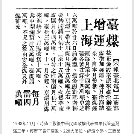
1948年11月，時值二戰後中華民國政權代表盟軍代管臺灣
滿三年，經歷了貪汙腐敗、228大屠殺、經濟崩盤、工商業