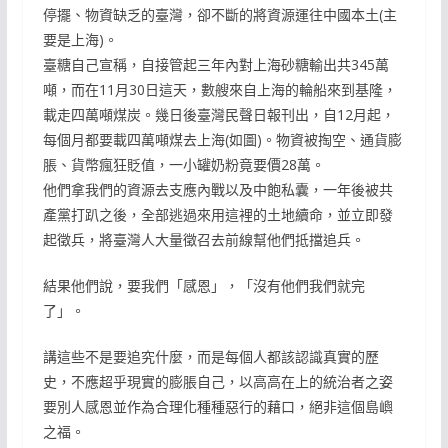
停擺、物資缺乏的臺灣，卻不斷的將資源運往中國本土(主
要是上海)。
臺糖自己宣稱，自接管起三年內對上海砂糖輸出共345萬
噸，而在11月30日這天，數艘來自上海的輪船來到基隆，
載走四萬噸煤炭。幾日後臺灣民聲日報刊出，自12月起，
每個月都要載四萬噸煤去上海(如圖)。物資被掏空、通貨膨
脹、貨幣瘋狂貶值，一小罐奶粉竟要價28萬。
他們拿我們的資源去支應內戰以及中飽私囊，一年後被共
產黨打趴之後，全部逃過來用這裡的土地續命，並立即發
起徵兵，將臺灣人大量徵召去前線幫他們抵擋追兵。
結果他們說，要我們「感恩」，「沒有他們我們就完
了」。
講這些不是要追究什麼，而是每個人都該認識真實的歷
史，不應超乎現實的膨脹自己，以高高在上的統治者之姿
要別人感恩並作為合理化種種惡行的藉口，絕非這個島嶼
之福。