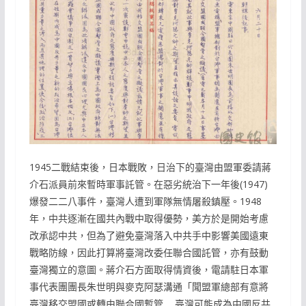
1945二戰結束後，日本戰敗，日治下的臺灣由盟軍委請蔣
介石派員前來暫時軍事託管。在惡劣統治下一年後(1947)
爆發二二八事件，臺灣人遭到軍隊無情屠殺鎮壓。1948
年，中共逐漸在國共內戰中取得優勢，美方於是開始考慮
改承認中共，但為了避免臺灣落入中共手中影響美國遠東
戰略防線，因此打算將臺灣改委任聯合國託管，亦有鼓動
臺灣獨立的意圖。蔣介石方面取得情資後，電請駐日本軍
事代表團團長朱世明與麥克阿瑟溝通「聞盟軍總部有意將
臺灣移交盟國或轉由聯合國暫管…..臺灣可能成為中國反共