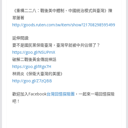
《重構二二八：戰後美中體制、中國統治模式與臺灣》陳
翠蓮著
http://goods.ruten.com.tw/item/show?21708298595499
延伸閱讀:
要不是國民黨保衛臺灣，臺灣早就被中共佔領了？
https://goo.gl/NSUPmX
破解二戰後黃金傳說神話
https://goo.gl/lRgx7H
林炳炎《保衛大臺灣的美援》
http://goo.gl/Z7zQBB
歡迎加入Facebook
台灣回憶探險團
，一起來一場回憶探險
吧！