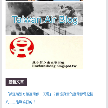
最新文章
「孫運璿沒有讓臺灣停一天電」？回憶真實的臺灣停電記憶
八二三砲戰誰打的？