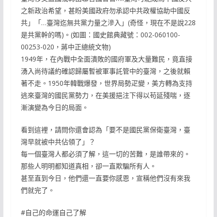
之新政治希望，甚盼美國政府勿承認中共政權協助中國反
共」「…臺灣迄無共黨力量之滲入」(奇怪，現在不是說228
是共黨幹的嗎)。(如圖：國史館典藏號：002-060100-
00253-020，蔣中正總統文物)
1949年，在內戰中全面潰敗的國府軍及大量難民，竟直接
湧入尚待議約確認歸屬暫被軍事託管中的臺灣，之後就賴
著不走。1950年韓戰爆發，世界局勢疋變，美方轉為支持
逃來臺灣的國民黨勢力，在美援挹注下得以苟延殘喘，逐
漸演變為今日的局面。
看到這裡，請問你還會認為「要不是國民黨保衛臺灣，臺
灣早就被中共佔領了」？
每一個臺灣人都必須了解，這一切的苦難，是誰帶來的。
那些人明明都知道真相，卻一直欺騙所有人。
甚至直到今日，他們還一直要你感恩，宣稱他們沒有來我
們就完了。
#自己的命運自己了解