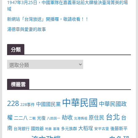
1947年3月25日，中國軍隊在嘉義車站前大肆槍決臺灣菁英的場
域
新網站「台灣放送」開播囉，敬請收看！！
湯德章與愛妻的故事
分類
分
類
標籤雲
中華民國
228
中華民國政
中國國民黨
228事件
台北
權
劫收
台
原住民
二二八
光復
二戰
八田與一
北港媽祖
南
大稻埕
國姓爺
後藤新平
台灣銀行
多元族群
安平古堡
地震
基隆