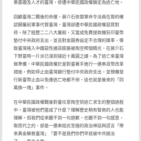
業基礎及人才的臺灣，慘遭中華民國政權鎖定為逃亡地。
回顧臺灣二戰後的命運，蔣介石依盟軍命令派員在簽約確
認歸屬前軍事代管臺灣，臺灣卻遭中華民國政權惡質對
待。除了經歷二二八大屠殺，又當成免費提款機狂印臺幣
墊付中央政府支出，並且對金圓券設定不合理的匯率，導
致臺灣捲入中國惡性通貨膨脹被掏空榨個精光，在蔣介石
下野當時一斤米已漲到接近十萬圓之譜。為了逃亡來臺灣
做準備，中華民國政權於是對臺著手進行一連串貨幣改革
措施，例如停止由臺灣銀行墊付中央政府支出，並預備發
行新臺幣止血以免連逃亡地都不保，這也就是後來的「四
萬換一塊」事件。
在中華民國政權戰後對臺任意掏空到逃亡求生的整個過程
中，臺灣被他們當成了什麼？理解歷史稍有智商的人也能
理解。但我們從來聽不到一句道歉，也聽不到一句感恩，
取而代之的，卻是一連串拙劣至極的政治神話與謊言「帶
來黃金解救臺灣」「要不是我們你們早就被中共統治