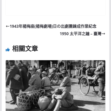
1943年楊梅座(楊梅劇場)日の出劇團鍊成作業紀念
1950 太平洋之鑰 – 臺灣
相關文章