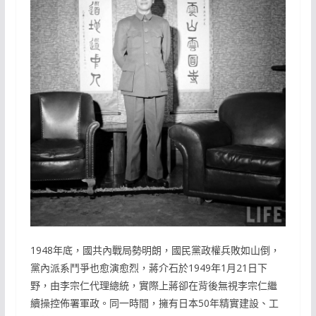
1948年底，國共內戰局勢明朗，國民黨政權兵敗如山倒，
黨內派系鬥爭也愈演愈烈，蔣介石於1949年1月21日下
野，由李宗仁代理總統，實際上蔣卻在背後無視李宗仁繼
續操控佈署軍政。同一時間，擁有日本50年精實建設、工