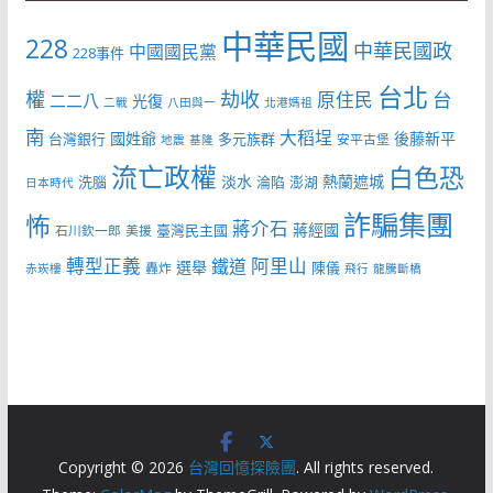
中華民國
228
中華民國政
中國國民黨
228事件
台北
權
劫收
台
原住民
二二八
光復
二戰
八田與一
北港媽祖
南
大稻埕
國姓爺
後藤新平
台灣銀行
多元族群
安平古堡
地震
基隆
流亡政權
白色恐
淡水
熱蘭遮城
洗腦
淪陷
澎湖
日本時代
詐騙集團
怖
蔣介石
蔣經國
臺灣民主國
石川欽一郎
美援
轉型正義
阿里山
鐵道
選舉
陳儀
轟炸
赤崁樓
飛行
龍騰斷橋
Copyright © 2026
台灣回憶探險團
. All rights reserved.