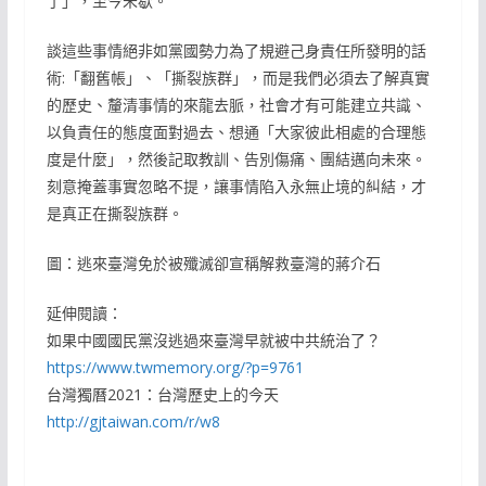
了」，至今未歇。
談這些事情絕非如黨國勢力為了規避己身責任所發明的話
術:「翻舊帳」、「撕裂族群」，而是我們必須去了解真實
的歷史、釐清事情的來龍去脈，社會才有可能建立共識、
以負責任的態度面對過去、想通「大家彼此相處的合理態
度是什麼」，然後記取教訓、告別傷痛、團結邁向未來。
刻意掩蓋事實忽略不提，讓事情陷入永無止境的糾結，才
是真正在撕裂族群。
圖：逃來臺灣免於被殲滅卻宣稱解救臺灣的蔣介石
延伸閱讀：
如果中國國民黨沒逃過來臺灣早就被中共統治了？
https://www.twmemory.org/?p=9761
台灣獨曆2021：台灣歷史上的今天
http://gjtaiwan.com/r/w8