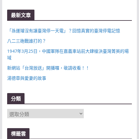
最新文章
「孫運璿沒有讓臺灣停一天電」？回憶真實的臺灣停電記憶
八二三砲戰誰打的？
1947年3月25日，中國軍隊在嘉義車站前大肆槍決臺灣菁英的場
域
新網站「台灣放送」開播囉，敬請收看！！
湯德章與愛妻的故事
分類
分
類
標籤雲