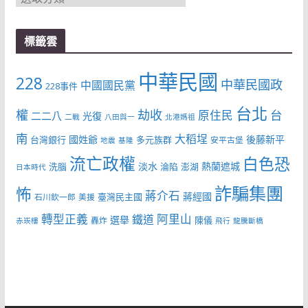
類
標籤雲
中華民國
228
中華民國政
中國國民黨
228事件
台北
權
劫收
台
原住民
二二八
光復
二戰
八田與一
北港媽祖
南
大稻埕
國姓爺
後藤新平
台灣銀行
多元族群
安平古堡
地震
基隆
流亡政權
白色恐
淡水
熱蘭遮城
洗腦
淪陷
澎湖
日本時代
詐騙集團
怖
蔣介石
蔣經國
臺灣民主國
石川欽一郎
美援
轉型正義
阿里山
鐵道
選舉
陳儀
轟炸
赤崁樓
飛行
龍騰斷橋