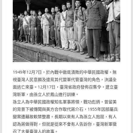
1949年12月7日，於內戰中徹底潰敗的中華民國政權，無
視臺灣人民意願及違背其代盟軍代管臺灣的角色，決議全
面逃亡來臺。12月17日，臺灣省政府發佈召集令，建立臺
灣新軍，由孫立人於鳳山進行訓練。
孫立人為中華民國政權知名軍事將領，戰功彪炳，曾留美
的背景下被傳聞與美方合作取代蔣介石，1955年因部屬兵
變案遭藉故軟禁整肅。長期以來有人為孫立人抱屈，有人
認為蔣做得對，但就是從來不會有人告訴你，臺灣新軍徵
召了大量臺灣人的故事。