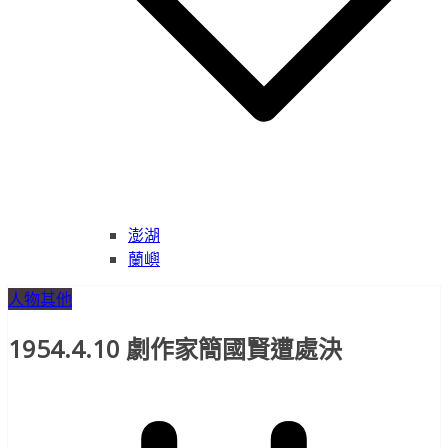
澎湖
蘭嶼
人物
其他
1954.4.10 劇作家簡國賢遭處決