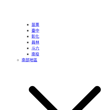
苗栗
臺中
彰化
員林
斗六
南投
南部地區