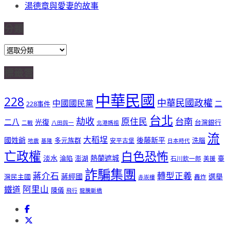
湯德章與愛妻的故事
分類
分
類
標籤雲
中華民國
228
中華民國政權
中國國民黨
二
228事件
台北
劫收
台南
原住民
二八
光復
台灣銀行
二戰
八田與一
北港媽祖
流
大稻埕
國姓爺
後藤新平
多元族群
洗腦
安平古堡
地震
基隆
日本時代
亡政權
白色恐怖
淡水
熱蘭遮城
淪陷
澎湖
臺
石川欽一郎
美援
詐騙集團
蔣介石
轉型正義
蔣經國
選舉
灣民主國
轟炸
赤崁樓
阿里山
鐵道
陳儀
飛行
龍騰斷橋