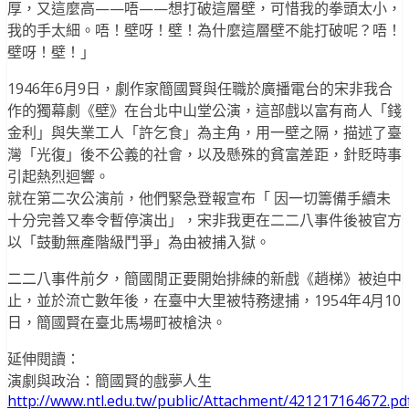
厚，又這麼高——唔——想打破這層壁，可惜我的拳頭太小，
我的手太細。唔！壁呀！壁！為什麼這層壁不能打破呢？唔！
壁呀！壁！」
1946年6月9日，劇作家簡國賢與任職於廣播電台的宋非我合
作的獨幕劇《壁》在台北中山堂公演，這部戲以富有商人「錢
金利」與失業工人「許乞食」為主角，用一壁之隔，描述了臺
灣「光復」後不公義的社會，以及懸殊的貧富差距，針貶時事
引起熱烈迴響。
就在第二次公演前，他們緊急登報宣布「 因一切籌備手續未
十分完善又奉令暫停演出」，宋非我更在二二八事件後被官方
以「鼓動無產階級鬥爭」為由被捕入獄。
二二八事件前夕，簡國閒正要開始排練的新戲《趙梯》被迫中
止，並於流亡數年後，在臺中大里被特務逮捕，1954年4月10
日，簡國賢在臺北馬場町被槍決。
延伸閱讀：
演劇與政治：簡國賢的戲夢人生
http://www.ntl.edu.tw/public/Attachment/421217164672.pd