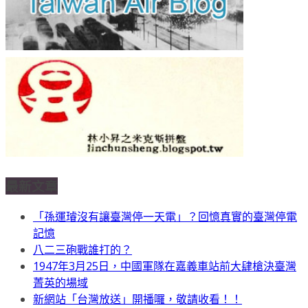
最新文章
「孫運璿沒有讓臺灣停一天電」？回憶真實的臺灣停電
記憶
八二三砲戰誰打的？
1947年3月25日，中國軍隊在嘉義車站前大肆槍決臺灣
菁英的場域
新網站「台灣放送」開播囉，敬請收看！！