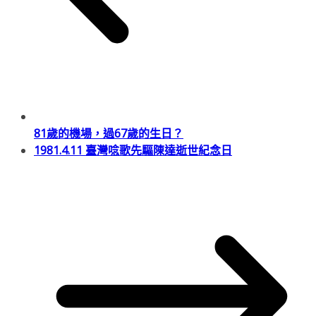
81歲的機場，過67歲的生日？
1981.4.11 臺灣唸歌先驅陳達逝世紀念日