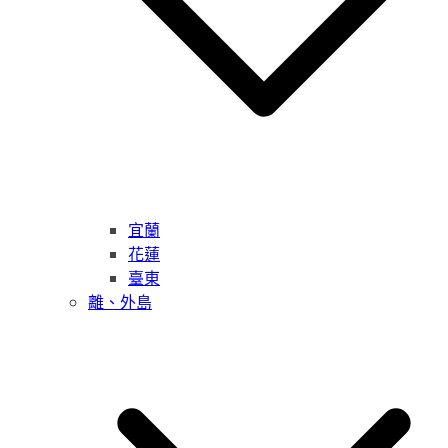
宜蘭
花蓮
臺東
離、外島