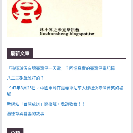
最新文章
「孫運璿沒有讓臺灣停一天電」？回憶真實的臺灣停電記憶
八二三砲戰誰打的？
1947年3月25日，中國軍隊在嘉義車站前大肆槍決臺灣菁英的場
域
新網站「台灣放送」開播囉，敬請收看！！
湯德章與愛妻的故事