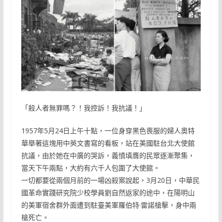
「殺人者無罪嗎？！我控訴！我抗議！」
1957年5月24日上午十點，一位身穿黑色喪服的婦人奧特
華舉著這塊用中英文書寫的看板，站在美國駐台北大使館
抗議，由於她在中廣的哭訴，義憤填膺的民眾逐漸聚集，
當天下午兩點，大約有六千人包圍了大使館。
一切都要從兩個月前的一場凶殺案說起，3月20日，中華民
國革命實踐研究院少校學員劉自然返家的途中，在陽明山
的美軍宿舍群外面遭到駐臺美軍羅伯特·雷諾槍擊，身中兩
槍死亡。