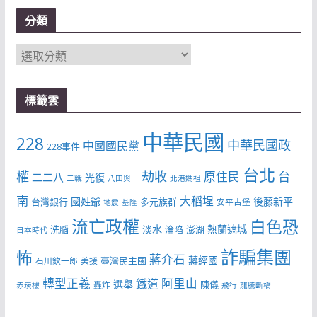
分類
分
類
標籤雲
中華民國
228
中華民國政
中國國民黨
228事件
台北
權
劫收
台
原住民
二二八
光復
二戰
八田與一
北港媽祖
南
大稻埕
國姓爺
後藤新平
台灣銀行
多元族群
安平古堡
地震
基隆
流亡政權
白色恐
淡水
熱蘭遮城
洗腦
淪陷
澎湖
日本時代
詐騙集團
怖
蔣介石
蔣經國
臺灣民主國
石川欽一郎
美援
轉型正義
阿里山
鐵道
選舉
陳儀
轟炸
赤崁樓
飛行
龍騰斷橋