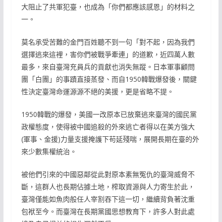
大阻止了共軍犯臺，也成為「你們都應該感恩」的材料之
一。
莫名承受苦難的金門百姓聽不到一句「對不起，因為我們
選擇逃來這裡，害你們被戰爭牽連」的道歉，近四萬人數
最多，來自臺灣充員兵的貢獻也消失無蹤。日本軍事顧問
團「白團」的事蹟直接蒸發、而自1950韓戰爆發後，關鍵
性決定臺灣命運源源不絕的美援，更是省略不提。
1950韓戰的爆發，美國一改原本已放棄逃來臺灣的國民黨
政權態度，使得被中國追殺的外來逃亡者得以在美方強大
(軍事、金援)力量支援掩護下苟延殘喘，展開長期在臺的外
來少數集權統治。
被他們引來的中國惡鄰從此對原本素無冤仇的臺灣威脅不
斷，這群人也長期佔據土地，榨取資源與人力寄生於此，
臺灣僅能如魚肉般任人宰割吞下這一切，繼續背負著沈重
包袱至今。而臺灣在長期黨國思想教育下，許多人對此處