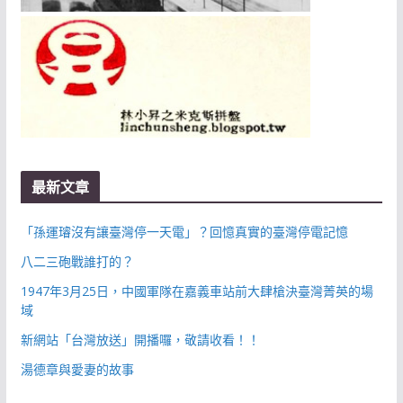
最新文章
「孫運璿沒有讓臺灣停一天電」？回憶真實的臺灣停電記憶
八二三砲戰誰打的？
1947年3月25日，中國軍隊在嘉義車站前大肆槍決臺灣菁英的場
域
新網站「台灣放送」開播囉，敬請收看！！
湯德章與愛妻的故事