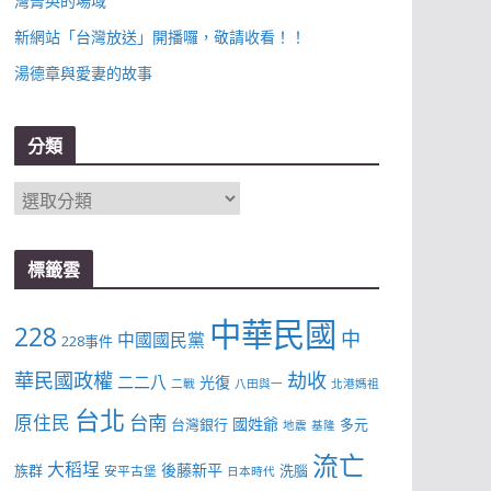
灣菁英的場域
新網站「台灣放送」開播囉，敬請收看！！
湯德章與愛妻的故事
分類
分
類
標籤雲
中華民國
228
中
中國國民黨
228事件
華民國政權
劫收
二二八
光復
二戰
八田與一
北港媽祖
台北
台南
原住民
國姓爺
台灣銀行
多元
地震
基隆
流亡
大稻埕
後藤新平
族群
洗腦
安平古堡
日本時代