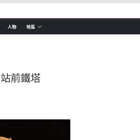
人物
地區
站站前鐵塔