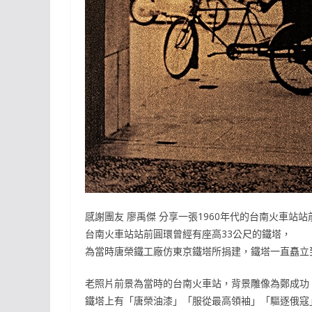
感謝團友 廖禹傑 分享一張1960年代的台南火車站
台南火車站站前圓環曾經有座高33公尺的鐵塔，
為當時唐榮鐵工廠仿東京鐵塔所捐建，鐵塔一直矗立到
老照片前景為當時的台南火車站，背景雕像為鄭成功
鐵塔上有「唐榮油漆」「服從最高領袖」「驅逐俄寇