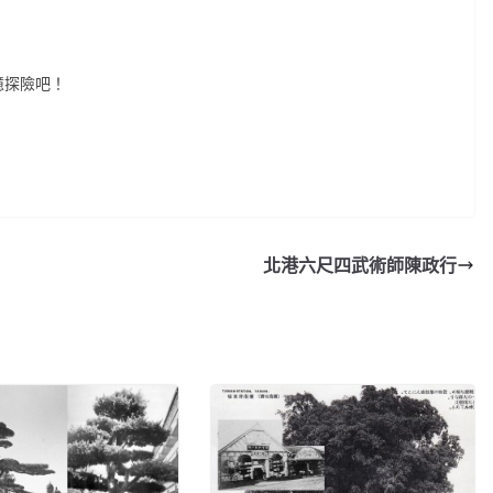
憶探險吧！
北港六尺四武術師陳政行