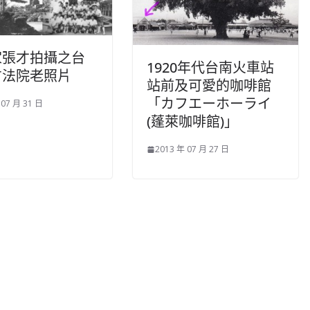
家張才拍攝之台
1920年代台南火車站
方法院老照片
站前及可愛的咖啡館
「カフエーホーライ
 07 月 31 日
(蓬萊咖啡館)」
2013 年 07 月 27 日