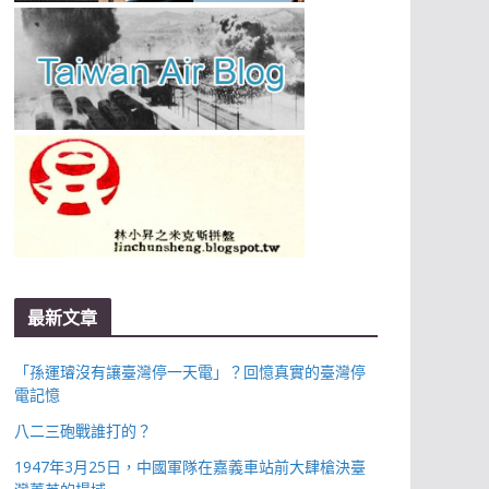
最新文章
「孫運璿沒有讓臺灣停一天電」？回憶真實的臺灣停
電記憶
八二三砲戰誰打的？
1947年3月25日，中國軍隊在嘉義車站前大肆槍決臺