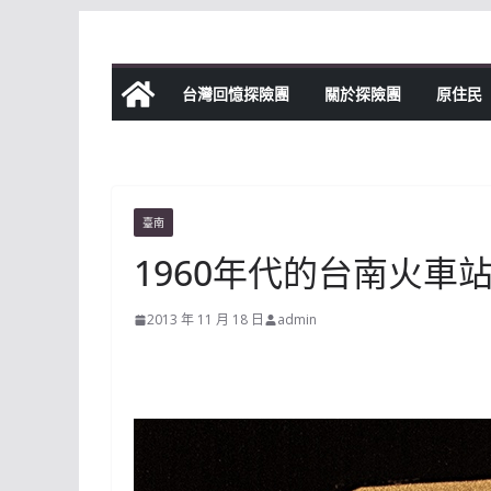
Skip
to
content
台灣回憶探險團
關於探險團
原住民
臺南
1960年代的台南火車
2013 年 11 月 18 日
admin