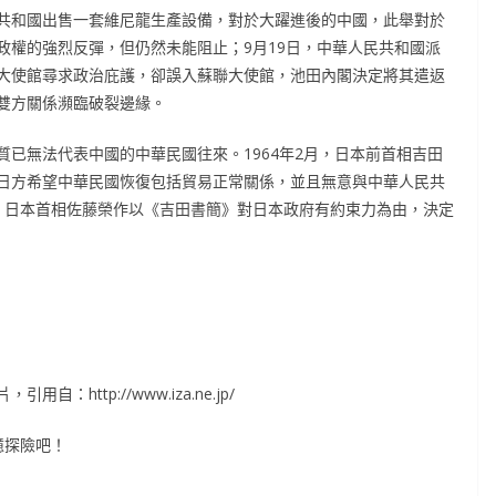
人民共和國出售一套維尼龍生產設備，對於大躍進後的中國，此舉對於
政權的強烈反彈，但仍然未能阻止；9月19日，中華人民共和國派
大使館尋求政治庇護，卻誤入蘇聯大使館，池田內閣決定將其遣返
雙方關係瀕臨破裂邊緣。
已無法代表中國的中華民國往來。1964年2月，日本前首相吉田
日方希望中華民國恢復包括貿易正常關係，並且無意與中華人民共
年，日本首相佐藤榮作以《吉田書簡》對日本政府有約束力為由，決定
ttp://www.iza.ne.jp/
憶探險吧！