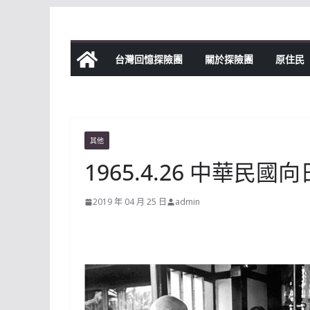
Skip
to
content
台灣回憶探險團
關於探險團
原住民
其他
1965.4.26 中華
2019 年 04 月 25 日
admin