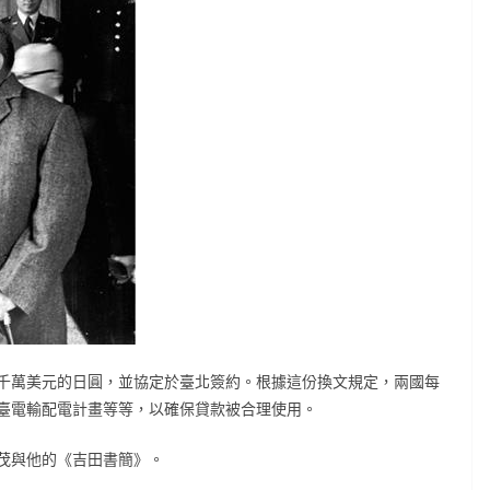
億五千萬美元的日圓，並協定於臺北簽約。根據這份換文規定，兩國每
臺電輸配電計畫等等，以確保貸款被合理使用。
茂與他的《吉田書簡》。