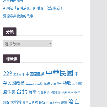
灣菁英的場域
新網站「台灣放送」開播囉，敬請收看！！
湯德章與愛妻的故事
分類
分
類
標籤雲
中華民國
228
中
中國國民黨
228事件
華民國政權
劫收
二二八
光復
二戰
八田與一
北港媽祖
台北
台南
原住民
國姓爺
台灣銀行
多元
地震
基隆
流亡
大稻埕
後藤新平
族群
洗腦
安平古堡
日本時代