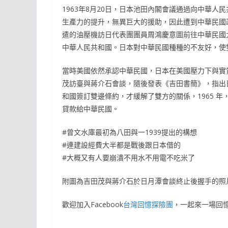
1963年8月20日，日本池田內閣會議通過向中華
生產力的提升，無異巨大的援助，因此遭到中華民國
遣的油壓機訪日代表團團員周鴻慶意圖前往中華民國
中華人民共和國。日本對中華民國種種的不友好，使
當時美國依然承認中華民國，日本在美國壓力下與實質
茂訪臺與蔣介石會談，隨後發表《吉田書簡》，指出
和國簽訂雙邊條約，才緩解了雙方的關係，1965 
貸款給中華民國。
#曾文水庫最初為八田與一1939提出的構想
#連建設經費大半都是戰後跟日本借的
#大概又有人要崩潰不用水不用電不吃米了
附圖為吉田茂與蔣介石於日月潭會談終止後握手的照片，引用自：h
歡迎加入Facebook
台灣回憶探險團
，一起來一場回