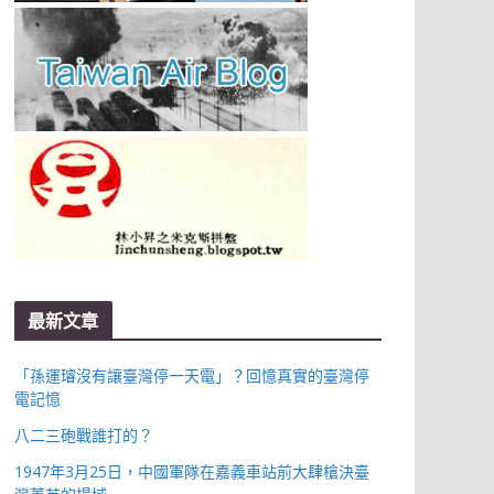
最新文章
「孫運璿沒有讓臺灣停一天電」？回憶真實的臺灣停
電記憶
八二三砲戰誰打的？
1947年3月25日，中國軍隊在嘉義車站前大肆槍決臺