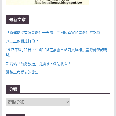
最新文章
「孫運璿沒有讓臺灣停一天電」？回憶真實的臺灣停電記憶
八二三砲戰誰打的？
1947年3月25日，中國軍隊在嘉義車站前大肆槍決臺灣菁英的場
域
新網站「台灣放送」開播囉，敬請收看！！
湯德章與愛妻的故事
分類
分
類