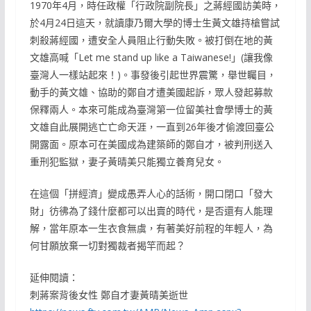
1970年4月，時任政權「行政院副院長」之蔣經國訪美時，
於4月24日這天，就讀康乃爾大學的博士生黃文雄持槍嘗試
刺殺蔣經國，遭安全人員阻止行動失敗。被打倒在地的黃
文雄高喊「Let me stand up like a Taiwanese!」(讓我像
臺灣人一樣站起來！)。事發後引起世界震驚，舉世矚目，
動手的黃文雄、協助的鄭自才遭美國起訴，眾人發起募款
保釋兩人。本來可能成為臺灣第一位留美社會學博士的黃
文雄自此展開逃亡亡命天涯，一直到26年後才偷渡回臺公
開露面。原本可在美國成為建築師的鄭自才，被判刑送入
重刑犯監獄，妻子黃晴美只能獨立養育兒女。
在這個「拼經濟」變成愚弄人心的話術，開口閉口「發大
財」彷彿為了錢什麼都可以出賣的時代，是否還有人能理
解，當年原本一生衣食無虞，有著美好前程的年輕人，為
何甘願放棄一切對獨裁者揭竿而起？
延伸閱讀：
刺蔣案背後女性 鄭自才妻黃晴美逝世