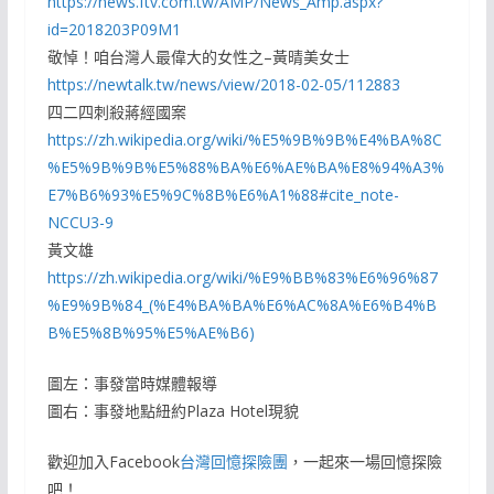
https://news.ftv.com.tw/AMP/News_Amp.aspx?
id=2018203P09M1
敬悼！咱台灣人最偉大的女性之–黃晴美女士
https://newtalk.tw/news/view/2018-02-05/112883
四二四刺殺蔣經國案
https://zh.wikipedia.org/wiki/%E5%9B%9B%E4%BA%8C
%E5%9B%9B%E5%88%BA%E6%AE%BA%E8%94%A3%
E7%B6%93%E5%9C%8B%E6%A1%88#cite_note-
NCCU3-9
黃文雄
https://zh.wikipedia.org/wiki/%E9%BB%83%E6%96%87
%E9%9B%84_(%E4%BA%BA%E6%AC%8A%E6%B4%B
B%E5%8B%95%E5%AE%B6)
圖左：事發當時媒體報導
圖右：事發地點紐約Plaza Hotel現貌
歡迎加入Facebook
台灣回憶探險團
，一起來一場回憶探險
吧！