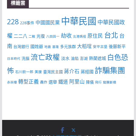
標籤雲
中華民國
228
中華民國政
中國國民黨
228事件
台北
權
劫收
台
原住民
二二八
光復
二戰
八田與一
北港媽祖
南
大稻埕
國姓爺
後藤新平
台灣銀行
多元族群
安平古堡
地震
基隆
流亡政權
白色恐
淡水
熱蘭遮城
洗腦
淪陷
澎湖
日本時代
詐騙集團
怖
蔣介石
蔣經國
臺灣民主國
石川欽一郎
美援
轉型正義
阿里山
鐵道
選舉
陳儀
轟炸
赤崁樓
飛行
龍騰斷橋