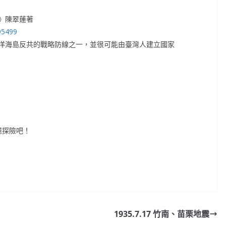
》陳翠蓮著
95499
洋海島反共的戰略防線之一，並很可能由臺灣人建立國家
憶探險吧！
1935.7.17 竹南、苗栗地震