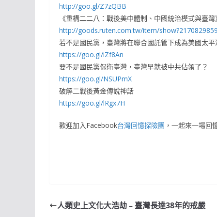
http://goo.gl/Z7zQBB
《重構二二八：戰後美中體制、中國統治模式與臺灣
http://goods.ruten.com.tw/item/show?217082985
若不是國民黨，臺灣將在聯合國託管下成為美國太平
https://goo.gl/iZf8An
要不是國民黨保衛臺灣，臺灣早就被中共佔領了？
https://goo.gl/NSUPmX
破解二戰後黃金傳說神話
https://goo.gl/lRgx7H
歡迎加入Facebook
台灣回憶探險團
，一起來一場回
人類史上文化大浩劫 – 臺灣長達38年的戒嚴