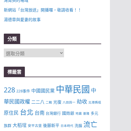
灣菁英的場域
新網站「台灣放送」開播囉，敬請收看！！
湯德章與愛妻的故事
分類
分
類
標籤雲
中華民國
228
中
中國國民黨
228事件
華民國政權
劫收
二二八
光復
二戰
八田與一
北港媽祖
台北
台南
原住民
國姓爺
台灣銀行
多元
地震
基隆
流亡
大稻埕
後藤新平
族群
洗腦
安平古堡
日本時代