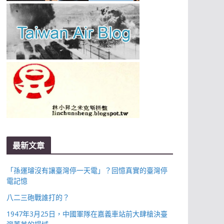
最新文章
「孫運璿沒有讓臺灣停一天電」？回憶真實的臺灣停
電記憶
八二三砲戰誰打的？
1947年3月25日，中國軍隊在嘉義車站前大肆槍決臺