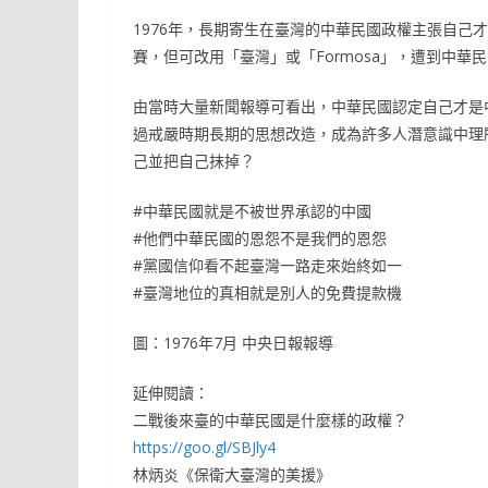
1976年，長期寄生在臺灣的中華民國政權主張自己
賽，但可改用「臺灣」或「Formosa」，遭到中華
由當時大量新聞報導可看出，中華民國認定自己才是
過戒嚴時期長期的思想改造，成為許多人潛意識中理
己並把自己抹掉？
#中華民國就是不被世界承認的中國
#他們中華民國的恩怨不是我們的恩怨
#黨國信仰看不起臺灣一路走來始終如一
#臺灣地位的真相就是別人的免費提款機
圖：1976年7月 中央日報報導
延伸閱讀：
二戰後來臺的中華民國是什麼樣的政權？
https://goo.gl/SBJly4
林炳炎《保衛大臺灣的美援》