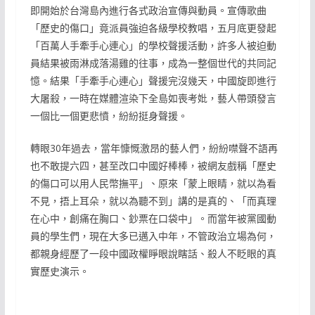
即開始於台灣島內進行各式政治宣傳與動員。宣傳歌曲
「歷史的傷口」竟派員強迫各級學校教唱，五月底更發起
「百萬人手牽手心連心」的學校聲援活動，許多人被迫動
員結果被雨淋成落湯雞的往事，成為一整個世代的共同記
憶。結果「手牽手心連心」聲援完沒幾天，中國旋即進行
大屠殺，一時在媒體渲染下全島如喪考妣，藝人帶頭發言
一個比一個更悲憤，紛紛挺身聲援。
轉眼30年過去，當年慷慨激昂的藝人們，紛紛噤聲不語再
也不敢提六四，甚至改口中國好棒棒，被網友戲稱「歷史
的傷口可以用人民幣撫平」、原來「蒙上眼睛，就以為看
不見，捂上耳朵，就以為聽不到」講的是真的、「而真理
在心中，創痛在胸口、鈔票在口袋中」。而當年被黨國動
員的學生們，現在大多已邁入中年，不管政治立場為何，
都親身經歷了一段中國政權睜眼說瞎話、殺人不眨眼的真
實歷史演示。