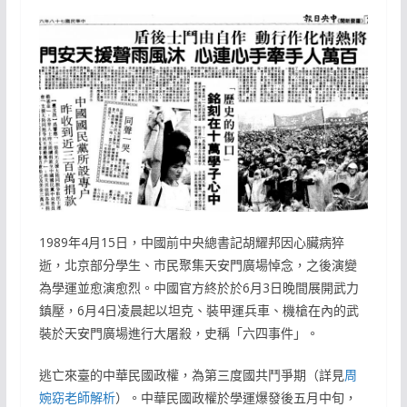
1989年4月15日，中國前中央總書記胡耀邦因心臟病猝
逝，北京部分學生、市民聚集天安門廣場悼念，之後演變
為學運並愈演愈烈。中國官方終於於6月3日晚間展開武力
鎮壓，6月4日凌晨起以坦克、裝甲運兵車、機槍在內的武
裝於天安門廣場進行大屠殺，史稱「六四事件」。
逃亡來臺的中華民國政權，為第三度國共鬥爭期（詳見
周
婉窈老師解析
）。中華民國政權於學運爆發後五月中旬，