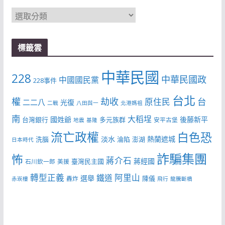
分
類
標籤雲
中華民國
228
中華民國政
中國國民黨
228事件
台北
權
劫收
台
原住民
二二八
光復
二戰
八田與一
北港媽祖
南
大稻埕
國姓爺
後藤新平
台灣銀行
多元族群
安平古堡
地震
基隆
流亡政權
白色恐
淡水
熱蘭遮城
洗腦
淪陷
澎湖
日本時代
詐騙集團
怖
蔣介石
蔣經國
臺灣民主國
石川欽一郎
美援
轉型正義
阿里山
鐵道
選舉
陳儀
轟炸
赤崁樓
飛行
龍騰斷橋