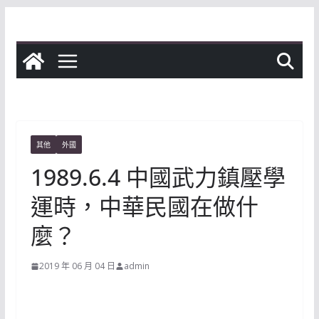
Skip
to
content
其他
外國
1989.6.4 中國武力鎮壓學
運時，中華民國在做什
麼？
2019 年 06 月 04 日
admin