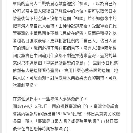
單純的臺灣人二戰後滿心歡喜迎接「祖國」，以為自己終
於可以當中國人恢復自己想像中的地位，更可以取代日本
離臺後留下的空缺。沒想到這個「祖國」並不如想像中的
把臺灣人當自己人看待，由種種記錄來看，受盟軍委託代
管臺灣的中華民國並不將心思放在經營，反而是積極的以
各種名目強取豪奪，更以相當比例的「自己人」佔日人留
下的遺缺。我們必須了解在那個當下，沒有人知道兩年後
國民黨會在中國輸到什麼都不剩選擇逃來臺灣，臺灣對其
來說只不過是個「皇民餘孽群聚的鬼島」(一直到今日也還
依然有人是這樣看待臺灣)，會用什麼心態來面對這塊土地
與人民，可想而知。對照臺灣人樂觀與天真的期待，可以
說諷刺至極。
在這個過程中，一些臺灣人夢逐漸醒了。
圖為1946年5月5日，國府接管臺灣約半年，臺灣省參議會
會議內容報導節錄(出自1946/5/6民報)。林日高質詢民政處
長周一鶚，「臺灣是自家人呢？或是殖民地呢？」(林日高
後來在白色恐怖時期被槍決了)。