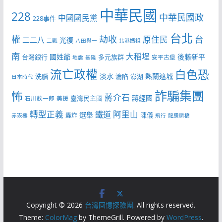
中華民國
228
中華民國政
中國國民黨
228事件
台北
權
劫收
台
原住民
二二八
光復
二戰
八田與一
北港媽祖
南
大稻埕
國姓爺
後藤新平
台灣銀行
多元族群
安平古堡
地震
基隆
流亡政權
白色恐
淡水
熱蘭遮城
洗腦
淪陷
澎湖
日本時代
詐騙集團
怖
蔣介石
蔣經國
臺灣民主國
石川欽一郎
美援
轉型正義
阿里山
鐵道
選舉
陳儀
轟炸
赤崁樓
飛行
龍騰斷橋
Copyright © 2026
台灣回憶探險團
. All rights reserved.
Theme:
ColorMag
by ThemeGrill. Powered by
WordPress
.