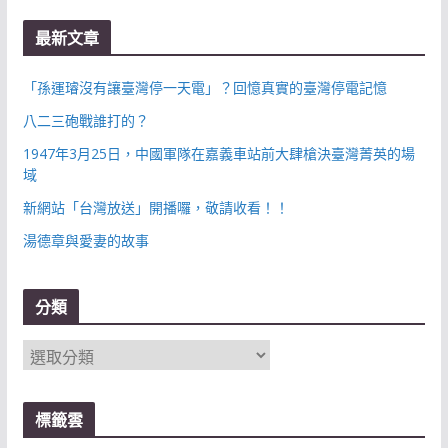
最新文章
「孫運璿沒有讓臺灣停一天電」？回憶真實的臺灣停電記憶
八二三砲戰誰打的？
1947年3月25日，中國軍隊在嘉義車站前大肆槍決臺灣菁英的場
域
新網站「台灣放送」開播囉，敬請收看！！
湯德章與愛妻的故事
分類
分
類
標籤雲