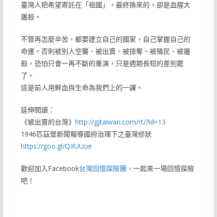
臺灣人把希望寄託在「祖國」，最終換來的，卻是血腥大
屠殺。
不管再怎麼辛苦，都要建立自己的國家，自己掌握自己的
命運。否則被別人空襲、被出賣、被掠奪、被殖民、被屠
殺，恐怕只會一再不斷的重演，只是週期長短的差別罷
了。
這是前人用鮮血與生命為我們上的一課。
延伸閱讀：
《被出賣的台灣》
http://gjtaiwan.com/rt/?id=13
1946匹茲堡新聞報導國府治理下之臺灣慘狀
https://goo.gl/QXUUoe
歡迎加入Facebook
台灣回憶探險團
，一起來一場回憶探險
吧！