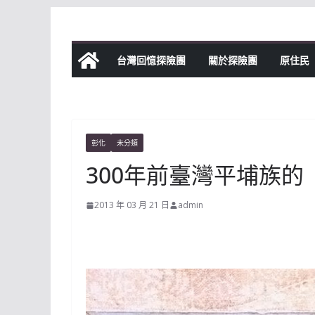
Skip
to
content
台灣回憶探險團
關於探險團
原住民
彰化
未分類
300年前臺灣平埔族的
2013 年 03 月 21 日
admin