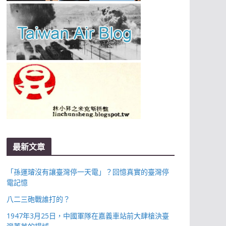
最新文章
「孫運璿沒有讓臺灣停一天電」？回憶真實的臺灣停
電記憶
八二三砲戰誰打的？
1947年3月25日，中國軍隊在嘉義車站前大肆槍決臺