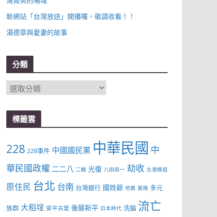
灣菁英的場域
新網站「台灣放送」開播囉，敬請收看！！
湯德章與愛妻的故事
分類
分
類
標籤雲
中華民國
228
中
中國國民黨
228事件
華民國政權
劫收
二二八
光復
二戰
八田與一
北港媽祖
台北
台南
原住民
國姓爺
台灣銀行
多元
地震
基隆
流亡
大稻埕
後藤新平
族群
洗腦
安平古堡
日本時代