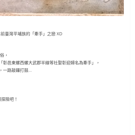
0年前臺灣平埔族的「牽手」之戀 XD
風俗，
「彰邑東螺西螺大武郡半線等社娶彰迎婦名為牽手」，
，一路敲鑼打鼓…
憶探險吧！