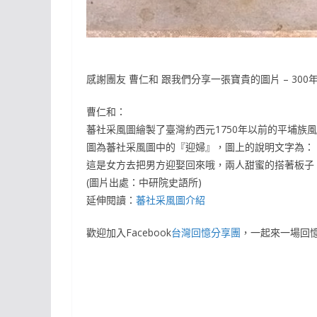
感謝團友 曹仁和 跟我們分享一張寶貴的圖片 – 30
曹仁和：
蕃社采風圖繪製了臺灣約西元1750年以前的平埔族
圖為蕃社采風圖中的『迎婦』，圖上的說明文字為：
這是女方去把男方迎娶回來哦，兩人甜蜜的搭著板子
(圖片出處：中研院史語所)
延伸閱讀：
蕃社采風圖介紹
歡迎加入Facebook
台灣回憶分享團
，一起來一場回