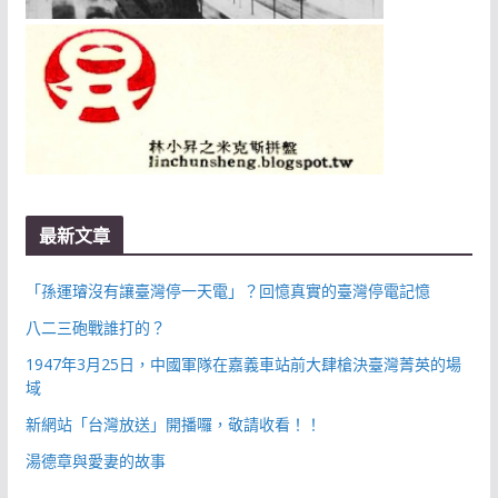
最新文章
「孫運璿沒有讓臺灣停一天電」？回憶真實的臺灣停電記憶
八二三砲戰誰打的？
1947年3月25日，中國軍隊在嘉義車站前大肆槍決臺灣菁英的場
域
新網站「台灣放送」開播囉，敬請收看！！
湯德章與愛妻的故事