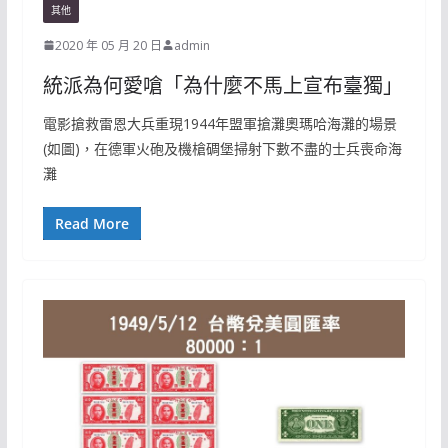
其他
2020 年 05 月 20 日
admin
統派為何愛嗆「為什麼不馬上宣布臺獨」
電影搶救雷恩大兵重現1944年盟軍搶灘奧瑪哈海灘的場景
(如圖)，在德軍火砲及機槍碉堡掃射下數不盡的士兵喪命海
灘
Read More