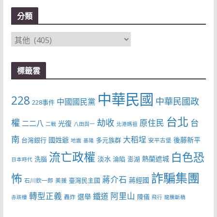
分類
分
類
標籤雲
中華民國
228
中華民國政
中國國民黨
228事件
台北
權
劫收
台
原住民
二二八
光復
二戰
八田與一
北港媽祖
南
大稻埕
國姓爺
後藤新平
台灣銀行
多元族群
安平古堡
地震
基隆
流亡政權
白色恐
淡水
熱蘭遮城
洗腦
淪陷
澎湖
日本時代
詐騙集團
怖
蔣介石
蔣經國
臺灣民主國
石川欽一郎
美援
轉型正義
阿里山
鐵道
選舉
陳儀
轟炸
赤崁樓
飛行
龍騰斷橋