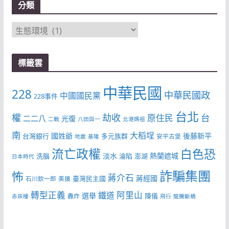
分類
分
類
標籤雲
中華民國
228
中華民國政
中國國民黨
228事件
台北
權
劫收
台
原住民
二二八
光復
二戰
八田與一
北港媽祖
南
大稻埕
國姓爺
後藤新平
台灣銀行
多元族群
安平古堡
地震
基隆
流亡政權
白色恐
淡水
熱蘭遮城
洗腦
淪陷
澎湖
日本時代
詐騙集團
怖
蔣介石
蔣經國
臺灣民主國
石川欽一郎
美援
轉型正義
阿里山
鐵道
選舉
陳儀
轟炸
赤崁樓
飛行
龍騰斷橋