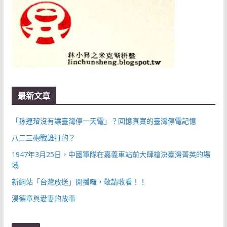
最新文章
「孫運璿沒有讓臺灣停一天電」？回憶真實的臺灣停電記憶
八二三砲戰誰打的？
1947年3月25日，中國軍隊在嘉義車站前大肆槍決臺灣菁英的場
域
新網站「台灣放送」開播囉，敬請收看！！
湯德章與愛妻的故事