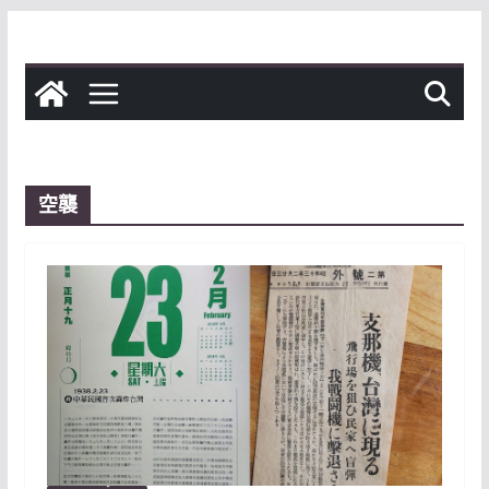
Skip
to
content
空襲