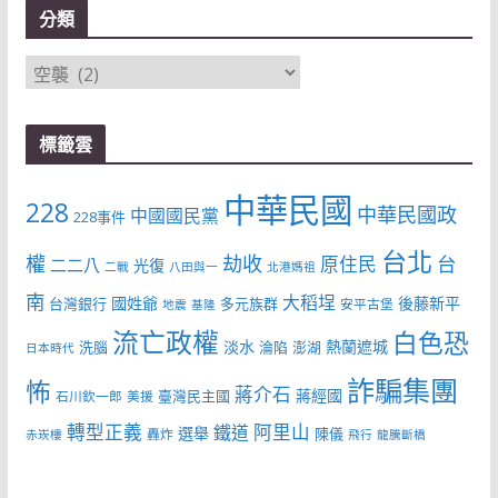
分類
分
類
標籤雲
中華民國
228
中華民國政
中國國民黨
228事件
台北
權
劫收
台
原住民
二二八
光復
二戰
八田與一
北港媽祖
南
大稻埕
國姓爺
後藤新平
台灣銀行
多元族群
安平古堡
地震
基隆
流亡政權
白色恐
淡水
熱蘭遮城
洗腦
淪陷
澎湖
日本時代
詐騙集團
怖
蔣介石
蔣經國
臺灣民主國
石川欽一郎
美援
轉型正義
阿里山
鐵道
選舉
陳儀
轟炸
赤崁樓
飛行
龍騰斷橋