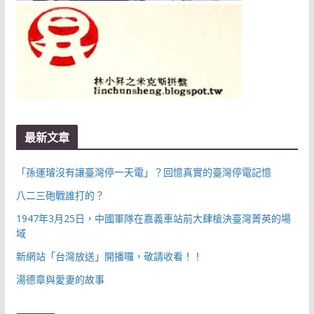
最新文章
「孫運璿沒有讓臺灣停一天電」？回憶真實的臺灣停電記憶
八二三砲戰誰打的？
1947年3月25日，中國軍隊在嘉義車站前大肆槍決臺灣菁英的場
域
新網站「台灣放送」開播囉，敬請收看！！
湯德章與愛妻的故事