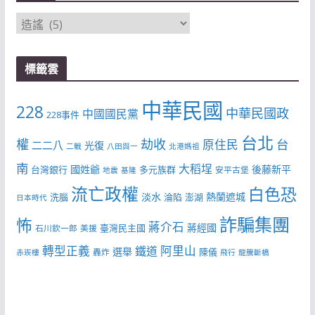
分
類
標籤雲
中華民國
228
中華民國政
中國國民黨
228事件
台北
權
劫收
台
原住民
二二八
光復
二戰
八田與一
北港媽祖
南
大稻埕
國姓爺
後藤新平
台灣銀行
多元族群
安平古堡
地震
基隆
流亡政權
白色恐
淡水
熱蘭遮城
洗腦
淪陷
澎湖
日本時代
詐騙集團
怖
蔣介石
蔣經國
臺灣民主國
石川欽一郎
美援
轉型正義
阿里山
鐵道
選舉
陳儀
轟炸
赤崁樓
飛行
龍騰斷橋