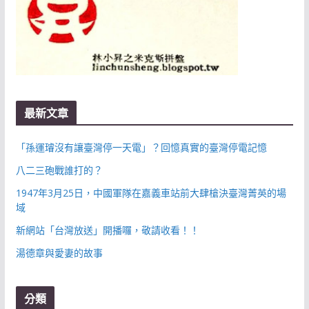
最新文章
「孫運璿沒有讓臺灣停一天電」？回憶真實的臺灣停電記憶
八二三砲戰誰打的？
1947年3月25日，中國軍隊在嘉義車站前大肆槍決臺灣菁英的場
域
新網站「台灣放送」開播囉，敬請收看！！
湯德章與愛妻的故事
分類