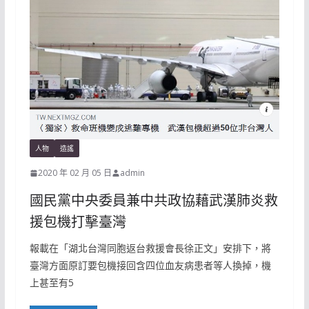
人物
造謠
2020 年 02 月 05 日
admin
國民黨中央委員兼中共政協藉武漢肺炎救
援包機打擊臺灣
報載在「湖北台灣同胞返台救援會長徐正文」安排下，將
臺灣方面原訂要包機接回含四位血友病患者等人換掉，機
上甚至有5