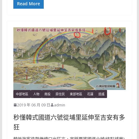
Read More
中部地區
人物
南投
原住民
東部地區
花蓮
造謠
2019 年 06 月 09 日
admin
秒懂韓式國道六號從埔里延伸至吉安有多
狂
韓姓政客造勢繼續口出狂言，宣稱要將國道六號(終點埔里)