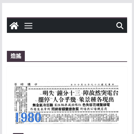
Skip
to
content
造謠