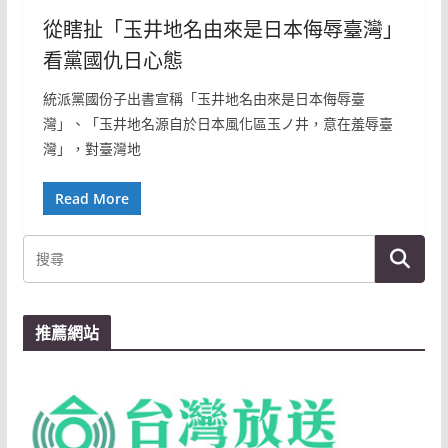
從瞎扯「玉井地名由來是日本侮辱臺灣」
看黨國仇日心態
統派黨國份子出書宣稱「玉井地名由來是日本侮辱臺
灣」、「玉井地名源自於日本風化區玉ノ井，意在羞辱臺
灣」，對臺灣地
Read More
推薦網站