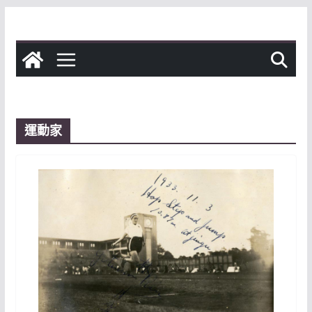
Skip
to
content
運動家