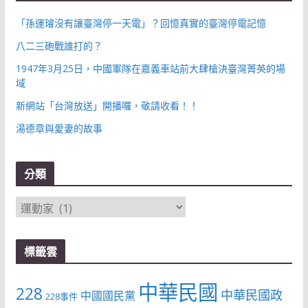
「孫運璿沒有讓臺灣停一天電」？回憶真實的臺灣停電記憶
八二三砲戰誰打的？
1947年3月25日，中國軍隊在嘉義車站前大肆槍決臺灣菁英的場
域
新網站「台灣放送」開播囉，敬請收看！！
湯德章與愛妻的故事
分類
分
類
標籤雲
中華民國
228
中華民國政
中國國民黨
228事件