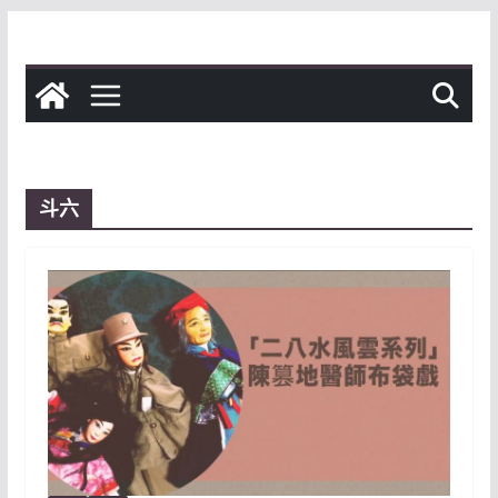
Skip
to
content
斗六