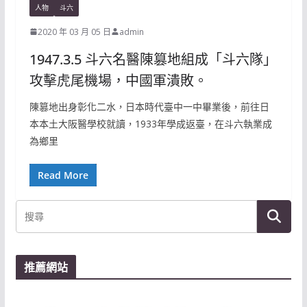
人物
斗六
2020 年 03 月 05 日
admin
1947.3.5 斗六名醫陳篡地組成「斗六隊」
攻擊虎尾機場，中國軍潰敗。
陳篡地出身彰化二水，日本時代臺中一中畢業後，前往日
本本土大阪醫學校就讀，1933年學成返臺，在斗六執業成
為鄉里
Read More
推薦網站