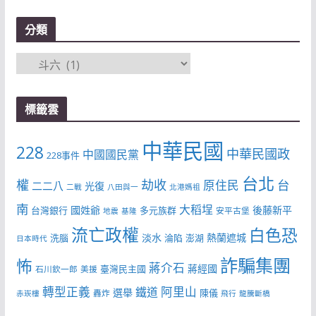
分類
分
類
標籤雲
中華民國
228
中華民國政
中國國民黨
228事件
台北
權
劫收
台
原住民
二二八
光復
二戰
八田與一
北港媽祖
南
大稻埕
國姓爺
後藤新平
台灣銀行
多元族群
安平古堡
地震
基隆
流亡政權
白色恐
淡水
熱蘭遮城
洗腦
淪陷
澎湖
日本時代
詐騙集團
怖
蔣介石
蔣經國
臺灣民主國
石川欽一郎
美援
轉型正義
阿里山
鐵道
選舉
陳儀
轟炸
赤崁樓
飛行
龍騰斷橋