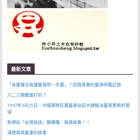
最新文章
「孫運璿沒有讓臺灣停一天電」？回憶真實的臺灣停電記憶
八二三砲戰誰打的？
1947年3月25日，中國軍隊在嘉義車站前大肆槍決臺灣菁英的場
域
新網站「台灣放送」開播囉，敬請收看！！
湯德章與愛妻的故事