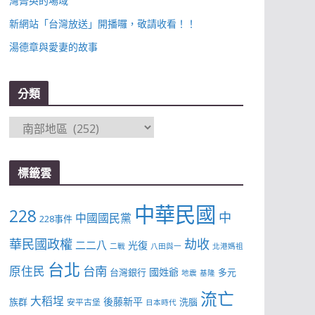
灣菁英的場域
新網站「台灣放送」開播囉，敬請收看！！
湯德章與愛妻的故事
分類
分
類
標籤雲
中華民國
228
中
中國國民黨
228事件
華民國政權
劫收
二二八
光復
二戰
八田與一
北港媽祖
台北
台南
原住民
國姓爺
台灣銀行
多元
地震
基隆
流亡
大稻埕
後藤新平
族群
洗腦
安平古堡
日本時代