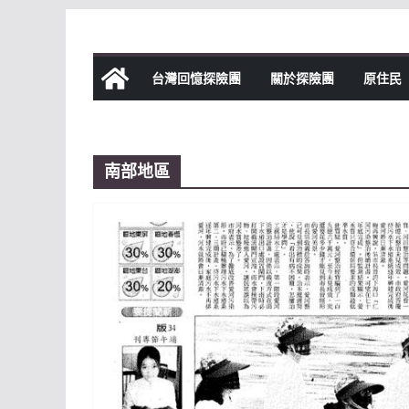
Skip
to
content
台灣回憶探險團
關於探險團
原住民
南部地區