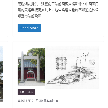
感謝網友提供一張臺南車站前國賓大樓影像，中國國民
黨的競選看板高掛其上，這些候選人也許不知道這棟公
認臺南站前醜陋
Read More
人物
臺南
2018 年 01 月 30 日
admin