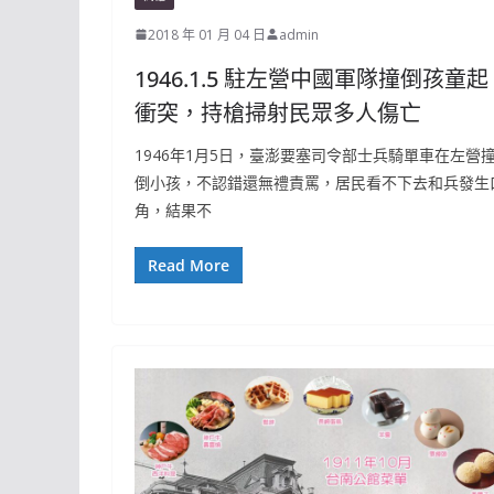
2018 年 01 月 04 日
admin
1946.1.5 駐左營中國軍隊撞倒孩童起
衝突，持槍掃射民眾多人傷亡
1946年1月5日，臺澎要塞司令部士兵騎單車在左營
倒小孩，不認錯還無禮責罵，居民看不下去和兵發生
角，結果不
Read More