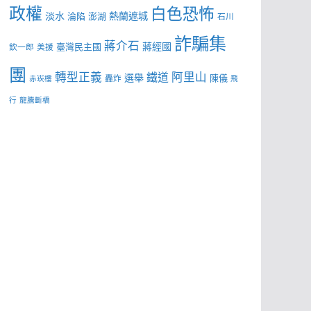
政權
白色恐怖
淡水
熱蘭遮城
淪陷
澎湖
石川
詐騙集
蔣介石
蔣經國
臺灣民主國
欽一郎
美援
團
轉型正義
阿里山
鐵道
選舉
陳儀
轟炸
赤崁樓
飛
行
龍騰斷橋