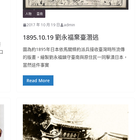
人物
臺南
2017 年 10 月 19 日
admin
1895.10.19 劉永福棄臺潛逃
撞
圖為約1895年日本依馬關條約派兵接收臺灣時所流傳
口
的版畫，繪製劉永福鎮守臺南與原住民一同擊潰日本，
當然這件事實
Read More