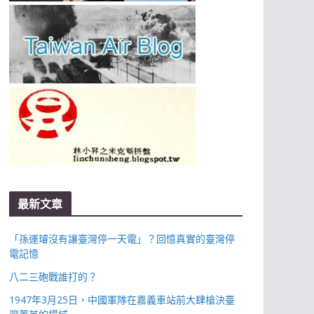
最新文章
「孫運璿沒有讓臺灣停一天電」？回憶真實的臺灣停
電記憶
八二三砲戰誰打的？
1947年3月25日，中國軍隊在嘉義車站前大肆槍決臺