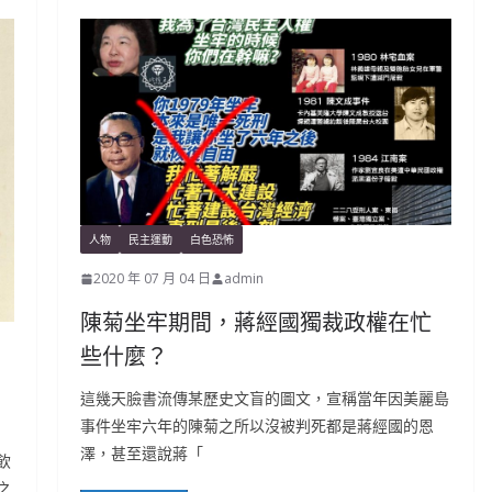
人物
民主運動
白色恐怖
2020 年 07 月 04 日
admin
陳菊坐牢期間，蔣經國獨裁政權在忙
些什麼？
這幾天臉書流傳某歷史文盲的圖文，宣稱當年因美麗島
事件坐牢六年的陳菊之所以沒被判死都是蔣經國的恩
澤，甚至還說蔣「
飲
之