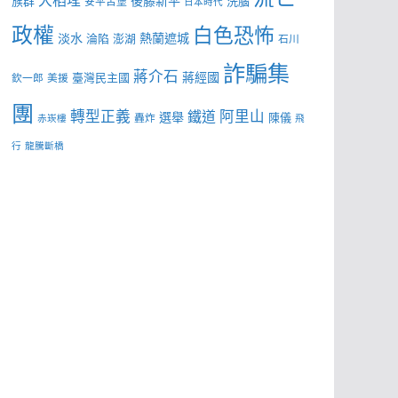
後藤新平
族群
洗腦
安平古堡
日本時代
政權
白色恐怖
淡水
熱蘭遮城
淪陷
澎湖
石川
詐騙集
蔣介石
蔣經國
臺灣民主國
欽一郎
美援
團
轉型正義
阿里山
鐵道
選舉
陳儀
轟炸
赤崁樓
飛
行
龍騰斷橋