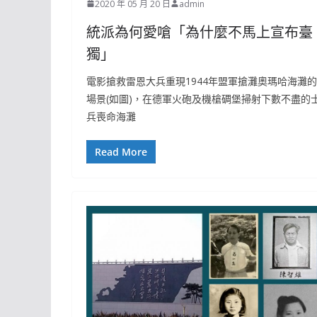
2020 年 05 月 20 日
admin
統派為何愛嗆「為什麼不馬上宣布臺
獨」
電影搶救雷恩大兵重現1944年盟軍搶灘奧瑪哈海灘的
場景(如圖)，在德軍火砲及機槍碉堡掃射下數不盡的
兵喪命海灘
Read More