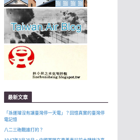
最新文章
「孫運璿沒有讓臺灣停一天電」？回憶真實的臺灣停
電記憶
八二三砲戰誰打的？
1947年3月25日，中國軍隊在嘉義車站前大肆槍決臺