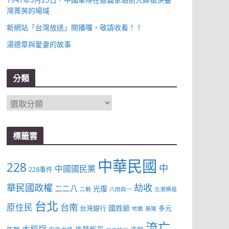
灣菁英的場域
新網站「台灣放送」開播囉，敬請收看！！
湯德章與愛妻的故事
分類
分
類
標籤雲
中華民國
228
中
中國國民黨
228事件
華民國政權
劫收
二二八
光復
二戰
八田與一
北港媽祖
台北
台南
原住民
國姓爺
台灣銀行
多元
地震
基隆
流亡
大稻埕