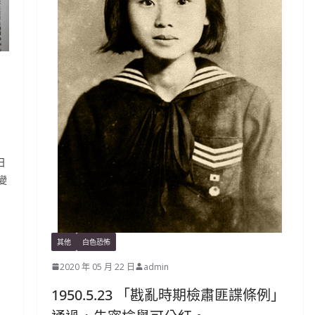
，
日
變
其他
白色恐怖
2020 年 05 月 22 日
admin
1950.5.23 「戡亂時期檢肅匪諜條例」