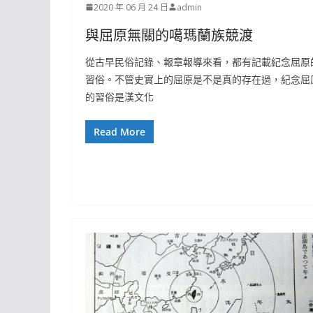
2020 年 06 月 24 日
admin
與屈原無關的噶瑪蘭族競渡
從古早民俗記錄、報章報導來看，都有記載紀念屈原
習俗。不管史實上的屈原是不是真的存在過，紀念屈
的習俗是漢文化
Read More