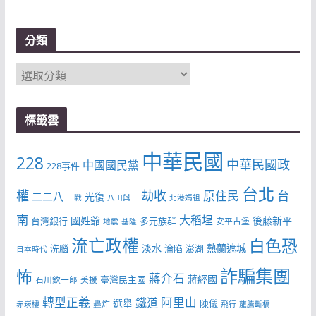
分類
分
類
標籤雲
中華民國
228
中華民國政
中國國民黨
228事件
台北
權
劫收
台
原住民
二二八
光復
二戰
八田與一
北港媽祖
南
大稻埕
國姓爺
後藤新平
台灣銀行
多元族群
安平古堡
地震
基隆
流亡政權
白色恐
淡水
熱蘭遮城
洗腦
淪陷
澎湖
日本時代
詐騙集團
怖
蔣介石
蔣經國
臺灣民主國
石川欽一郎
美援
轉型正義
阿里山
鐵道
選舉
陳儀
轟炸
赤崁樓
飛行
龍騰斷橋