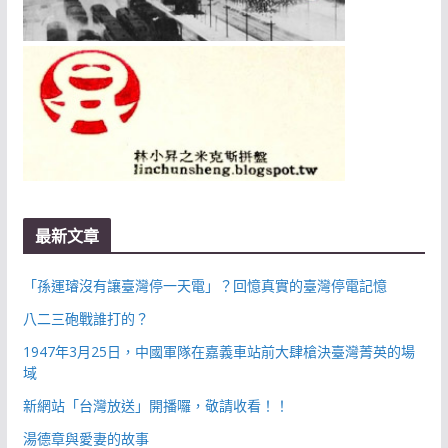
最新文章
「孫運璿沒有讓臺灣停一天電」？回憶真實的臺灣停電記憶
八二三砲戰誰打的？
1947年3月25日，中國軍隊在嘉義車站前大肆槍決臺灣菁英的場
域
新網站「台灣放送」開播囉，敬請收看！！
湯德章與愛妻的故事