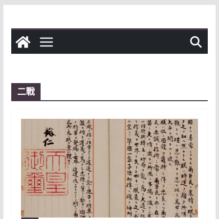
Skip
to
content
二戰