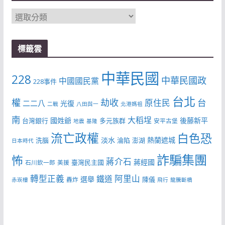
分
類
標籤雲
中華民國
228
中華民國政
中國國民黨
228事件
台北
權
劫收
台
原住民
二二八
光復
二戰
八田與一
北港媽祖
南
大稻埕
國姓爺
後藤新平
台灣銀行
多元族群
安平古堡
地震
基隆
流亡政權
白色恐
淡水
熱蘭遮城
洗腦
淪陷
澎湖
日本時代
詐騙集團
怖
蔣介石
蔣經國
臺灣民主國
石川欽一郎
美援
轉型正義
阿里山
鐵道
選舉
陳儀
轟炸
赤崁樓
飛行
龍騰斷橋