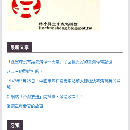
最新文章
「孫運璿沒有讓臺灣停一天電」？回憶真實的臺灣停電記憶
八二三砲戰誰打的？
1947年3月25日，中國軍隊在嘉義車站前大肆槍決臺灣菁英的場
域
新網站「台灣放送」開播囉，敬請收看！！
湯德章與愛妻的故事
分類