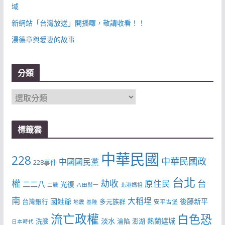
域
新網站「台灣放送」開播囉，敬請收看！！
湯德章與愛妻的故事
分類
分
類
標籤雲
中華民國
228
中華民國政
中國國民黨
228事件
台北
權
劫收
台
原住民
二二八
光復
二戰
八田與一
北港媽祖
南
大稻埕
國姓爺
後藤新平
台灣銀行
多元族群
安平古堡
地震
基隆
流亡政權
白色恐
淡水
熱蘭遮城
洗腦
淪陷
澎湖
日本時代