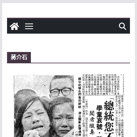
Skip
to
content
蔣介石