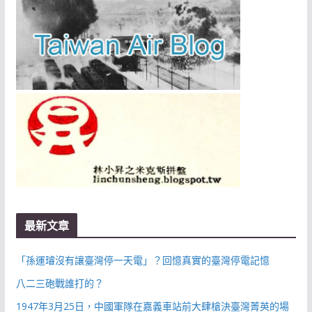
最新文章
「孫運璿沒有讓臺灣停一天電」？回憶真實的臺灣停電記憶
八二三砲戰誰打的？
1947年3月25日，中國軍隊在嘉義車站前大肆槍決臺灣菁英的場