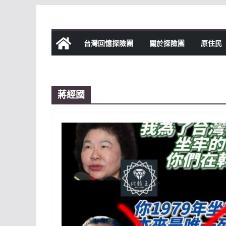
Skip
to
content
台灣回憶探險團
關於探險團
原住民
蔣經國