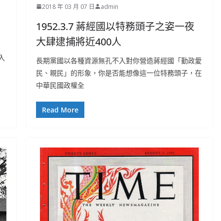
2018 年 03 月 07 日
admin
1952.3.7 蔣經國以特務頭子之姿一夜
大肆逮捕將近400人
入
長期黨國以各種資源無孔不入對你營造蔣經國「勤政愛
民、親民」的形象，你是否能想像這一位特務頭子，在
中華民國政權全
Read More