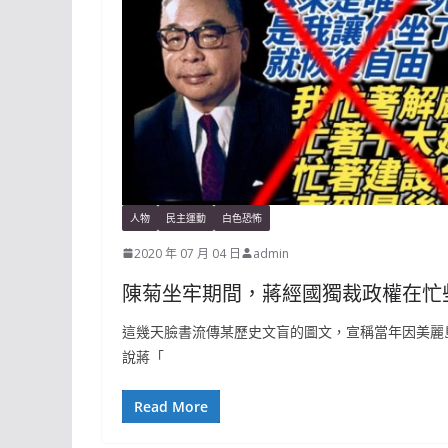
人物
民主運動
白色恐怖
2020 年 07 月 04 日
admin
陳菊坐牢期間，蔣經國獨裁政權在忙
這幾天臉書流傳某歷史文盲的圖文，宣稱當年因美麗
說蔣「
Read More