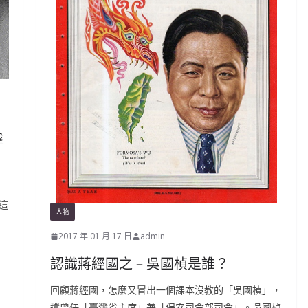
擊
這
人物
2017 年 01 月 17 日
admin
認識蔣經國之 – 吳國楨是誰？
回顧蔣經國，怎麼又冒出一個課本沒教的「吳國楨」，
還曾任「臺灣省主席」兼「保安司令部司令」。吳國楨