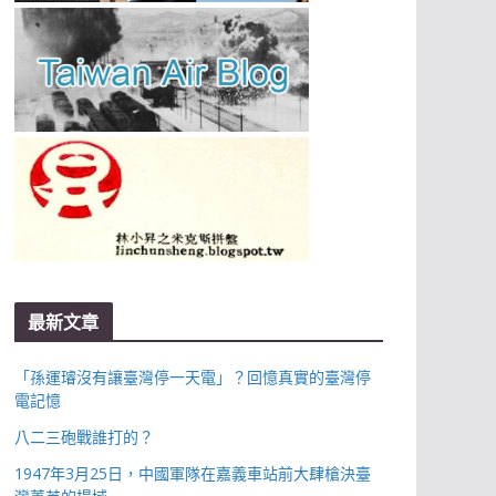
最新文章
「孫運璿沒有讓臺灣停一天電」？回憶真實的臺灣停
電記憶
八二三砲戰誰打的？
1947年3月25日，中國軍隊在嘉義車站前大肆槍決臺