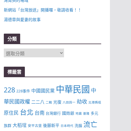
灣菁英的場域
新網站「台灣放送」開播囉，敬請收看！！
湯德章與愛妻的故事
分類
分
類
標籤雲
中華民國
228
中
中國國民黨
228事件
華民國政權
劫收
二二八
光復
二戰
八田與一
北港媽祖
台北
台南
原住民
國姓爺
台灣銀行
多元
地震
基隆
流亡
大稻埕
後藤新平
族群
洗腦
安平古堡
日本時代