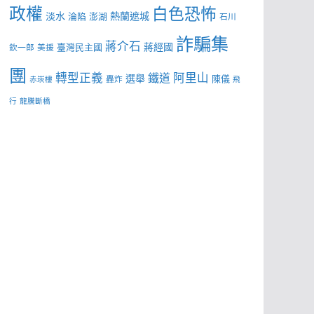
政權
白色恐怖
淡水
熱蘭遮城
淪陷
澎湖
石川
詐騙集
蔣介石
蔣經國
臺灣民主國
欽一郎
美援
團
轉型正義
阿里山
鐵道
選舉
陳儀
轟炸
赤崁樓
飛
行
龍騰斷橋