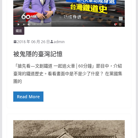
鐵道
2018 年 06 月 26 日
admin
被鬼隱的臺灣記憶
「搶先看—文創鐵道 一起追火車│60分鐘」節目中，介紹
臺灣的鐵道歷史。看看畫面中是不是少了什麼？ 在黨國集
團的
Read More