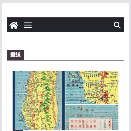
Skip
to
content
鐵道