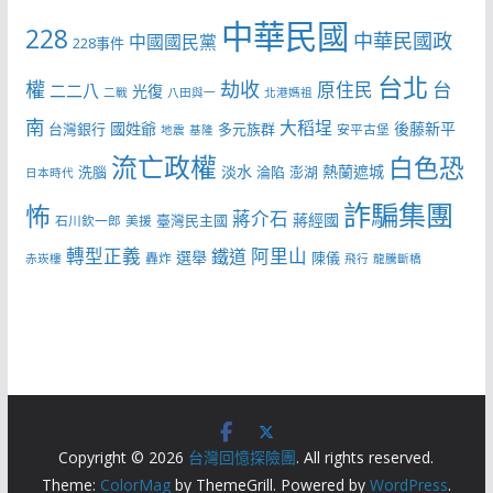
中華民國
228
中華民國政
中國國民黨
228事件
台北
權
劫收
台
原住民
二二八
光復
二戰
八田與一
北港媽祖
南
大稻埕
國姓爺
後藤新平
台灣銀行
多元族群
安平古堡
地震
基隆
流亡政權
白色恐
淡水
熱蘭遮城
洗腦
淪陷
澎湖
日本時代
詐騙集團
怖
蔣介石
蔣經國
臺灣民主國
石川欽一郎
美援
轉型正義
阿里山
鐵道
選舉
陳儀
轟炸
赤崁樓
飛行
龍騰斷橋
Copyright © 2026
台灣回憶探險團
. All rights reserved.
Theme:
ColorMag
by ThemeGrill. Powered by
WordPress
.