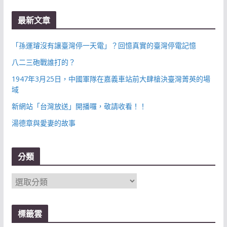
最新文章
「孫運璿沒有讓臺灣停一天電」？回憶真實的臺灣停電記憶
八二三砲戰誰打的？
1947年3月25日，中國軍隊在嘉義車站前大肆槍決臺灣菁英的場
域
新網站「台灣放送」開播囉，敬請收看！！
湯德章與愛妻的故事
分類
分
類
標籤雲