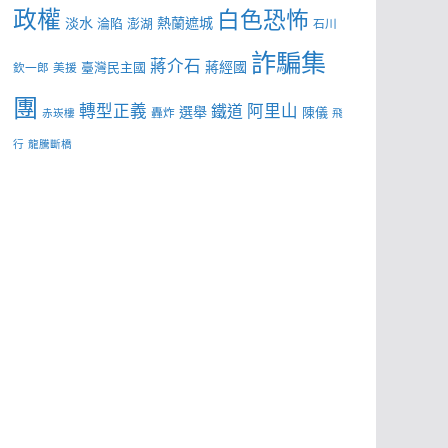
政權
白色恐怖
淡水
熱蘭遮城
淪陷
澎湖
石川
詐騙集
蔣介石
蔣經國
臺灣民主國
欽一郎
美援
團
轉型正義
阿里山
鐵道
選舉
陳儀
轟炸
赤崁樓
飛
行
龍騰斷橋