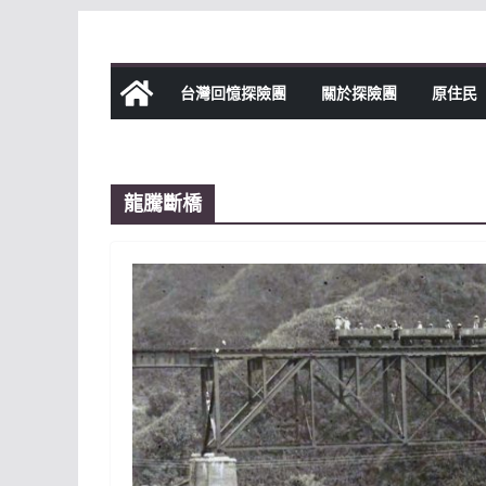
Skip
to
content
台灣回憶探險團
關於探險團
原住民
龍騰斷橋