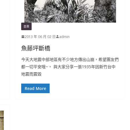
苗栗
2013 年 06 月 02 日
admin
魚藤坪斷橋
今天大地震中部地區有不少地方傳出山崩，希望團友們
都一切平安哦~。 與大家分享一張1935年因新竹台中
地震而震毀
Read More