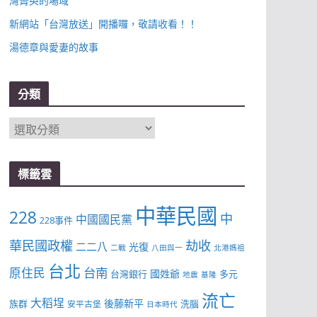
灣菁英的場域
新網站「台灣放送」開播囉，敬請收看！！
湯德章與愛妻的故事
分類
分
類
標籤雲
中華民國
228
中
中國國民黨
228事件
華民國政權
劫收
二二八
光復
二戰
八田與一
北港媽祖
台北
台南
原住民
國姓爺
台灣銀行
多元
地震
基隆
流亡
大稻埕
後藤新平
族群
洗腦
安平古堡
日本時代