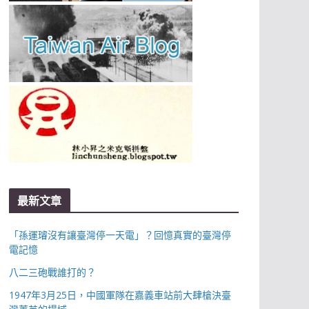
最新文章
「孫運璿沒有讓臺灣停一天電」？回憶真實的臺灣停
電記憶
八二三砲戰誰打的？
1947年3月25日，中國軍隊在嘉義車站前大肆槍決臺