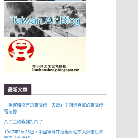
最新文章
「孫運璿沒有讓臺灣停一天電」？回憶真實的臺灣停
電記憶
八二三砲戰誰打的？
1947年3月25日，中國軍隊在嘉義車站前大肆槍決臺