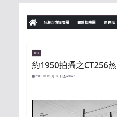
Skip
to
content
台灣回憶探險團
關於探險團
原住民
鐵道
約1950拍攝之CT256
2015 年 01 月 26 日
admin