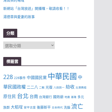
灣菁英的場域
新網站「台灣放送」開播囉，敬請收看！！
湯德章與愛妻的故事
分類
分
類
標籤雲
中華民國
228
中
中國國民黨
228事件
華民國政權
劫收
二二八
光復
二戰
八田與一
北港媽祖
台北
台南
原住民
國姓爺
台灣銀行
多元
地震
基隆
流亡
大稻埕
後藤新平
族群
洗腦
安平古堡
日本時代