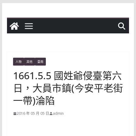
Skip
to
content
人物
其他
臺南
1661.5.5 國姓爺侵臺第六
日，大員市鎮(今安平老街
一帶)淪陷
2016 年 05 月 05 日
admin