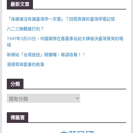
最新文章
「孫運璿沒有讓臺灣停一天電」？回憶真實的臺灣停電記憶
八二三砲戰誰打的？
1947年3月25日，中國軍隊在嘉義車站前大肆槍決臺灣菁英的場
域
新網站「台灣放送」開播囉，敬請收看！！
湯德章與愛妻的故事
分類
分
類
標籤雲