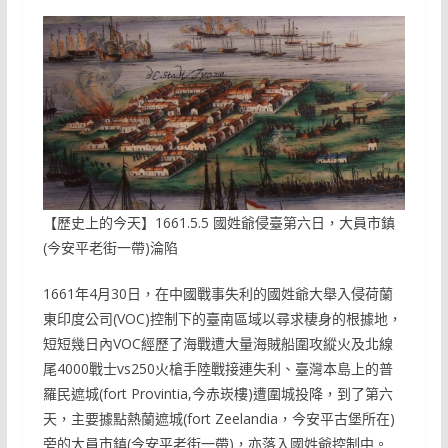
【歷史上的今天】1661.5.5 國姓爺侵臺第六日，大員市鎮
(今安平老街一帶)淪陷
1661年4月30日，在中國戰事失利的國姓爺大舉入侵荷蘭
東印度公司(VOC)控制下的臺南區域以尋求棲身的根據地，
短短幾日內VOC經歷了海戰遭大量海賊船圍攻縱火及北線
尾4000戰士vs250火槍手陸戰接連失利、臺灣本島上的普
羅民遮城(fort Provintia,今赤崁樓)遭圍城投降，到了第六
天，主要據點熱蘭遮城(fort Zeelandia，今安平古堡所在)
旁的大員市鎮(今安平老街一帶)，亦落入國姓爺控制中。