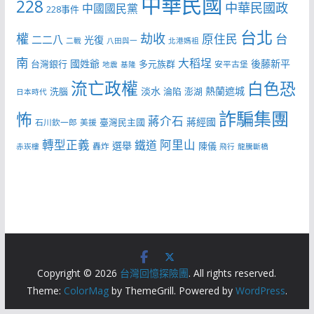
中華民國
228
中華民國政
中國國民黨
228事件
台北
權
劫收
台
原住民
二二八
光復
二戰
八田與一
北港媽祖
南
大稻埕
國姓爺
後藤新平
台灣銀行
多元族群
安平古堡
地震
基隆
流亡政權
白色恐
淡水
熱蘭遮城
洗腦
淪陷
澎湖
日本時代
詐騙集團
怖
蔣介石
蔣經國
臺灣民主國
石川欽一郎
美援
轉型正義
阿里山
鐵道
選舉
陳儀
轟炸
赤崁樓
飛行
龍騰斷橋
Copyright © 2026
台灣回憶探險團
. All rights reserved.
Theme:
ColorMag
by ThemeGrill. Powered by
WordPress
.