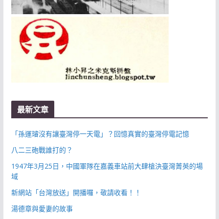
最新文章
「孫運璿沒有讓臺灣停一天電」？回憶真實的臺灣停電記憶
八二三砲戰誰打的？
1947年3月25日，中國軍隊在嘉義車站前大肆槍決臺灣菁英的場
域
新網站「台灣放送」開播囉，敬請收看！！
湯德章與愛妻的故事