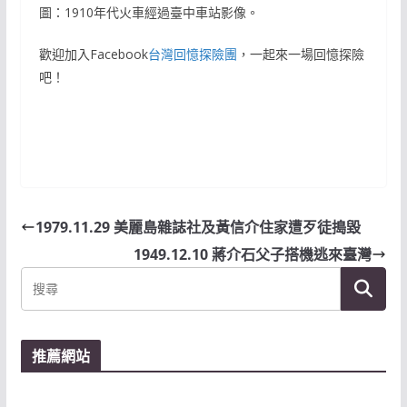
圖：1910年代火車經過臺中車站影像。
歡迎加入Facebook
台灣回憶探險團
，一起來一場回憶探險
吧！
1979.11.29 美麗島雜誌社及黃信介住家遭歹徒搗毀
1949.12.10 蔣介石父子搭機逃來臺灣
推薦網站