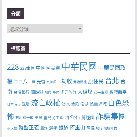
分類
分
類
標籤雲
中華民國
228
中華民國政
中國國民黨
228事件
台北
權
劫收
台
原住民
二二八
光復
二戰
八田與一
北港媽祖
南
大稻埕
國姓爺
後藤新平
台灣銀行
多元族群
安平古堡
地震
基隆
流亡政權
白色恐
淡水
熱蘭遮城
洗腦
淪陷
澎湖
日本時代
詐騙集團
怖
蔣介石
蔣經國
臺灣民主國
石川欽一郎
美援
轉型正義
阿里山
鐵道
選舉
陳儀
轟炸
赤崁樓
飛行
龍騰斷橋