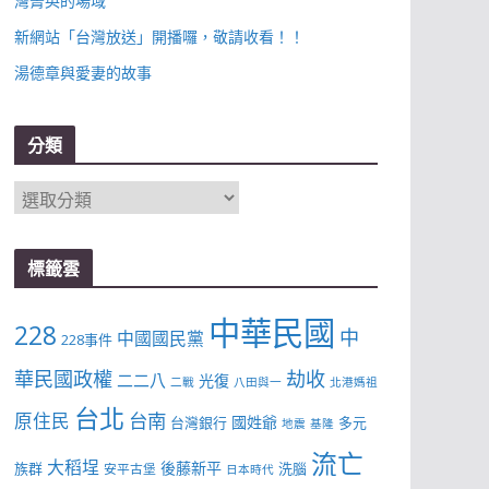
灣菁英的場域
新網站「台灣放送」開播囉，敬請收看！！
湯德章與愛妻的故事
分類
分
類
標籤雲
中華民國
228
中
中國國民黨
228事件
華民國政權
劫收
二二八
光復
二戰
八田與一
北港媽祖
台北
台南
原住民
國姓爺
台灣銀行
多元
地震
基隆
流亡
大稻埕
後藤新平
族群
洗腦
安平古堡
日本時代