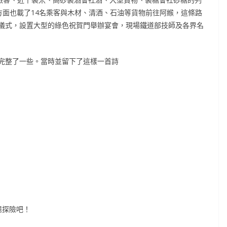
方面也載了14名乘客與木材、清酒、石油等貨物前往阿緱，這條路
儀式，設置大型的綠色祝賀門舉辦宴會，現場鐵道部技師及各界名
完整了一些。當時並留下了這樣一首詩
憶探險吧！