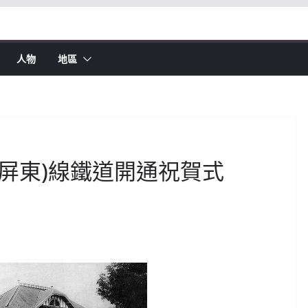
人物
地區
緱(屏東)線鐵道開通祝賀式