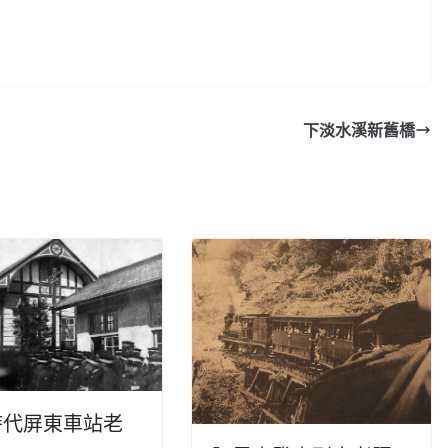
下淡水溪新舊橋
時代屏東車站老