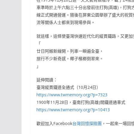
車準時於上午六點三十分出發前往打狗(高雄)，打狗
線正式開通營運。隨後在屏東公園舉辦了盛大的祝賀
流等關係人士都來到現場參與。
就這樣，這條使臺灣快速近代化的縱貫鐵路，又更加
「
廿日阿緱新線開，列車一瞬遍全臺，
旅行不少新奇感，椰子檳榔倒翠來。
」
延伸閱讀：
臺灣縱貫鐵道全通式（10月24日）
https://www.twmemory.org/?p=7323
1900年11月28日，臺南打狗(高雄)間鐵道通車式
https://www.twmemory.org/?p=10413
歡迎加入Facebook
台灣回憶探險團
，一起來一場回