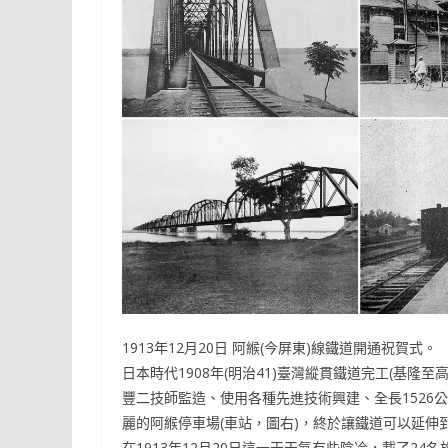
1913年12月20日 阿緱(今屏東)線鐵道開通祝賀式。
日本時代1908年(明治41)臺灣縱貫鐵道完工(基
豐二技師監造、使用各種先進技術興建、全長1526
麗的阿緱停車場(車站，圖右)，終於讓鐵道可以延伸到
在1913年12月20日這一天天氣有些陰冷，載了2