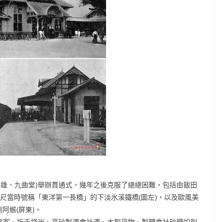
隆至高雄、九曲堂)舉辦貫通式，幾年之後克服了總總困難，包括由飯田
公尺當時號稱「東洋第一長橋」的下淡水溪鐵橋(圖左)，以及歐風美
阿緱(屏東)。
4名旅客、近千袋米、高砂製酒會社酒、大型貨物、製糖會社砂糖的列