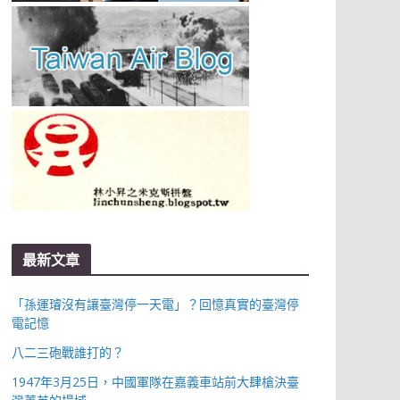
最新文章
「孫運璿沒有讓臺灣停一天電」？回憶真實的臺灣停
電記憶
八二三砲戰誰打的？
1947年3月25日，中國軍隊在嘉義車站前大肆槍決臺