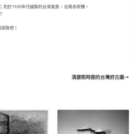
 約於1930年代繪製的台灣風景 – 台南赤崁樓。
？
憶探險吧！
清康熙時期的台灣府古圖