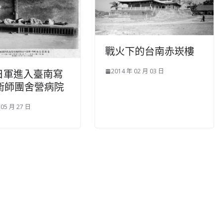
戰火下的台南赤崁樓
2014 年 02 月 03 日
5日軍進入臺南寫
衛師團舍營病院
 05 月 27 日