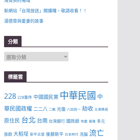
灣菁英的場域
新網站「台灣放送」開播囉，敬請收看！！
湯德章與愛妻的故事
分類
分
類
標籤雲
中華民國
228
中
中國國民黨
228事件
華民國政權
劫收
二二八
光復
二戰
八田與一
北港媽祖
台北
台南
原住民
國姓爺
台灣銀行
多元
地震
基隆
流亡
大稻埕
後藤新平
族群
洗腦
安平古堡
日本時代