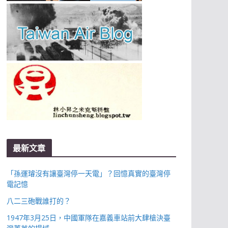
最新文章
「孫運璿沒有讓臺灣停一天電」？回憶真實的臺灣停
電記憶
八二三砲戰誰打的？
1947年3月25日，中國軍隊在嘉義車站前大肆槍決臺