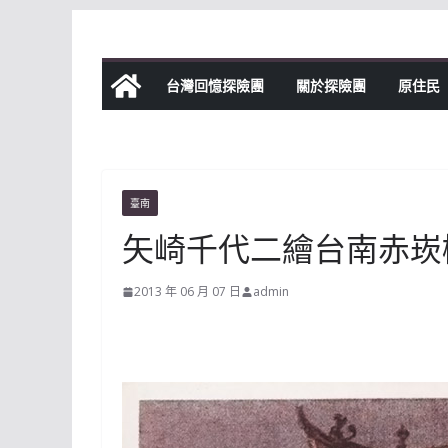
Skip
to
content
台灣回憶探險團
關於探險團
原住民
臺南
矢崎千代二繪台南赤崁
2013 年 06 月 07 日
admin