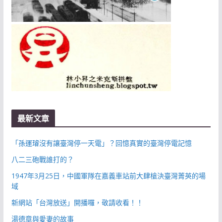
最新文章
「孫運璿沒有讓臺灣停一天電」？回憶真實的臺灣停電記憶
八二三砲戰誰打的？
1947年3月25日，中國軍隊在嘉義車站前大肆槍決臺灣菁英的場
域
新網站「台灣放送」開播囉，敬請收看！！
湯德章與愛妻的故事