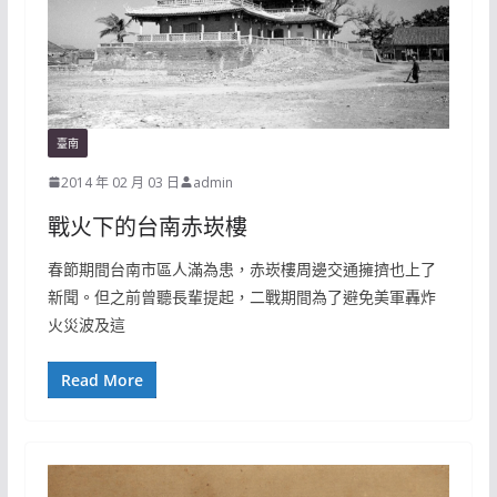
臺南
2014 年 02 月 03 日
admin
戰火下的台南赤崁樓
春節期間台南市區人滿為患，赤崁樓周邊交通擁擠也上了
新聞。但之前曾聽長輩提起，二戰期間為了避免美軍轟炸
火災波及這
Read More