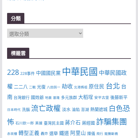
分類
分
類
標籤雲
中華民國
228
中華民國政
中國國民黨
228事件
台北
權
劫收
台
原住民
二二八
光復
二戰
八田與一
北港媽祖
南
大稻埕
國姓爺
後藤新平
台灣銀行
多元族群
安平古堡
地震
基隆
流亡政權
白色恐
淡水
熱蘭遮城
洗腦
淪陷
澎湖
日本時代
詐騙集團
怖
蔣介石
蔣經國
臺灣民主國
石川欽一郎
美援
轉型正義
阿里山
鐵道
選舉
陳儀
轟炸
赤崁樓
飛行
龍騰斷橋